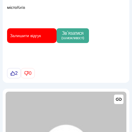
місто
Київ
Зв`язатися
Залишити відгук
(за можливості)
2
0