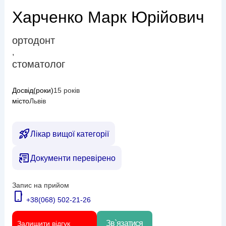
Харченко Марк Юрійович
ортодонт
,
стоматолог
Досвід(роки)
15 років
місто
Львів
Лікар вищої категорії
Документи перевірено
Запис на прийом
+38(068) 502-21-26
Зв`язатися
Залишити відгук