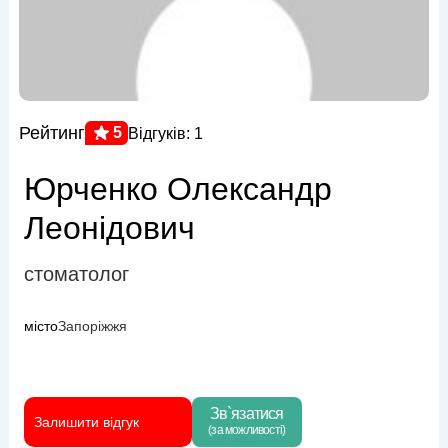
Рейтинг
5
Відгуків: 1
Юрченко Олександр
Леонідович
стоматолог
місто
Запоріжжя
Зв`язатися
Залишити відгук
(за можливості)