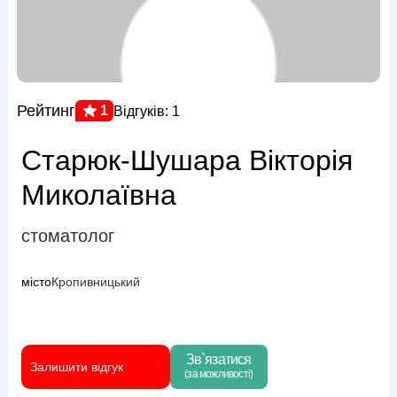
Рейтинг
1
Відгуків: 1
Старюк-Шушара Вікторія
Миколаївна
стоматолог
місто
Кропивницький
Зв`язатися
Залишити відгук
(за можливості)