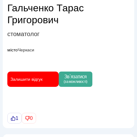
Гальченко Тарас
Григорович
стоматолог
місто
Черкаси
Зв`язатися
Залишити відгук
(за можливості)
1
0