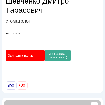
Шевченко Дмитро
Тарасович
стоматолог
місто
Київ
Зв`язатися
Залишити відгук
(за можливості)
0
0