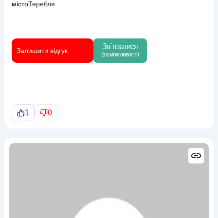
місто
Теребля
Зв`язатися
Залишити відгук
(за можливості)
1
0