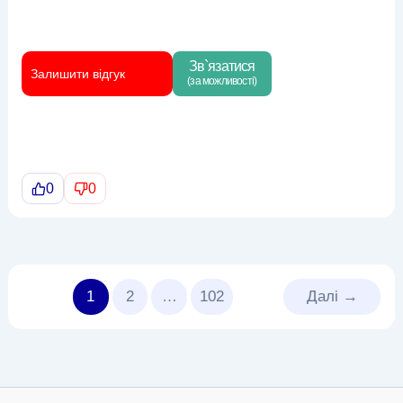
Зв`язатися
Залишити відгук
(за можливості)
0
0
1
2
…
102
Далі
→