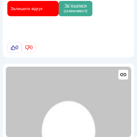
Зв`язатися
Залишити відгук
(за можливості)
0
0