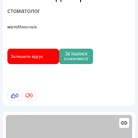
стоматолог
місто
Миколаїв
Зв`язатися
Залишити відгук
(за можливості)
0
0