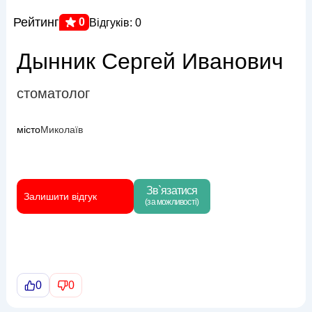
Рейтинг
0
Відгуків: 0
Дынник Сергей Иванович
стоматолог
місто
Миколаїв
Зв`язатися
Залишити відгук
(за можливості)
0
0