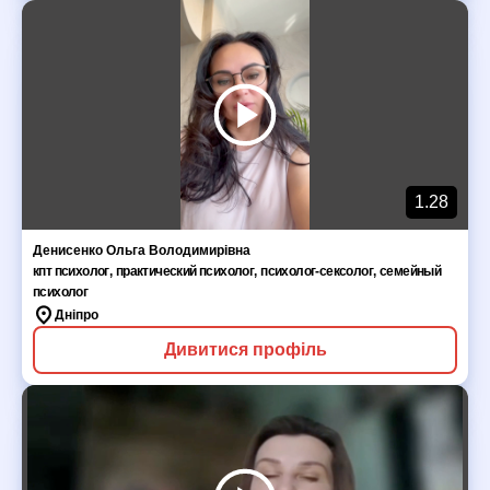
1.28
Денисенко Ольга Володимирівна
кпт психолог
,
практический психолог
,
психолог-сексолог
,
семейный
психолог
Дніпро
Дивитися профіль