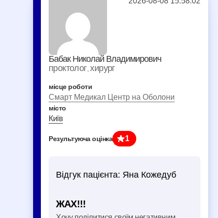
2026-08-08 15:58:02
Бабак Николай Владимирович
проктолог
хирург
,
місце роботи
Смарт Медикал Центр на Оболони
місто
Київ
1
Результуюча оцінка
Відгук пацієнта:
Яна Кожедуб
ЖАХ!!!
Хочу поділитися своїм негативним