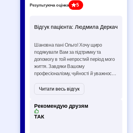
5
Результуюча оцінка
Відгук пацієнта:
Людмила Деркач
Шановна пані Ольго! Хочу щиро
подякувати Вам за підтримку та
допомогу в той непростий період мого
життя. Завдяки Вашому
професіоналізму, чуйності й уважності
я змогла по-іншому поглянути на
багато речей і, найголовніше, знову
Читати весь відгук
повірити в себе. Ви допомогли мені
зрозуміти свої почуття, знайти внутрі …
Рекомендую друзям
ТАК