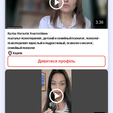
3.36
Куліш Наталія Анатоліївна
гештальт-психотерапевт
,
детский и семейный психолог
,
психолог-
психотерапевт взрослый и подростковый
,
психолог-сексолог
,
семейный психолог
Харків
Дивитися профіль