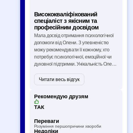
Висококваліфікований
спеціаліст з якісним та
професійним досвідом
Мала досвід отримання психологічної
допомоги від Олени. З упевненістю
можу рекомендувати її кожному, хто
потребує психологічної, емоційної чи
духовної підтримки. Унікальність Олени
як спеціаліста полягає в тому, що вона
допомагає людині комплексно,
Читати весь відгук
приділяючи увагу не лише
психологічному стану, а й …
Рекомендую друзям
ТАК
Переваги
Розуміння першопричини хвороби
Недоліки