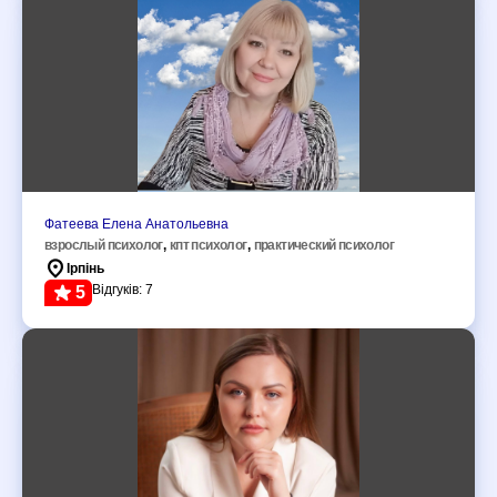
Фатеева Елена Анатольевна
взрослый психолог
,
кпт психолог
,
практический психолог
Ірпінь
Відгуків: 7
5