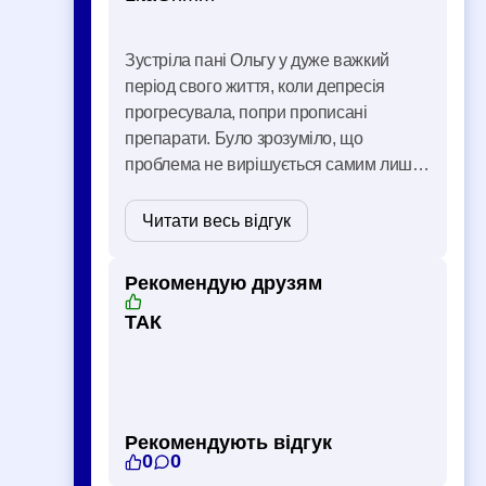
Зустріла пані Ольгу у дуже важкий
період свого життя, коли депресія
прогресувала, попри прописані
препарати. Було зрозуміло, що
проблема не вирішується самим лише
медикаментозним лікуванням,
необхідні якісні зміни образу мислення,
Читати весь відгук
але я не знаходила сил задля цього.
Вже через кілька місяців роботи з …
Рекомендую друзям
ТАК
Рекомендують відгук
0
0