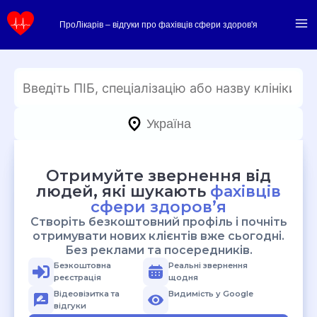
Перейти
ПроЛікарів – відгуки про фахівців сфери здоров'я
до
вмісту
Україна
Отримуйте звернення від
людей, які шукають
фахівців
сфери здоров’я
Створіть безкоштовний профіль і почніть
отримувати нових клієнтів вже сьогодні.
Без реклами та посередників.
Безкоштовна
Реальні звернення
реєстрація
щодня
Відеовізитка та
Видимість у Google
відгуки