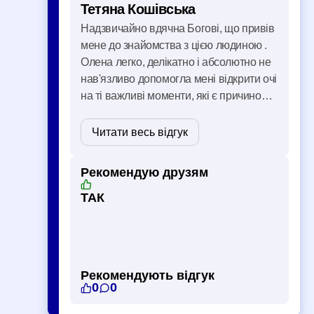
Тетяна Кошівська
Надзвичайно вдячна Богові, що привів
мене до знайомства з цією людиною .
Олена легко, делікатно і абсолютно не
нав'язливо допомогла мені відкрити очі
на ті важливі моменти, які є причиною
багатьох бід у моєму житті. Те, що мене
вразило, то це була остаточна довіра з
Читати весь відгук
першої зустрічі. Я дізналася бага …
Рекомендую друзям
ТАК
Рекомендують відгук
0
0