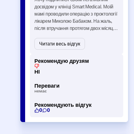
досвідом у клініці Smart Medical. Моїй
мамі проводили операцію з проктології
лікарем Миколою Бабаком. На жаль,
після втручання протягом двох місяців
не було жодних ознак покращення,
хоча мама регулярно зверталася на
Читати весь відгук
контрольні огляди. Замість чітких
рекомендацій та а …
Рекомендую друзям
НІ
Переваги
немає
Рекомендують відгук
0
0