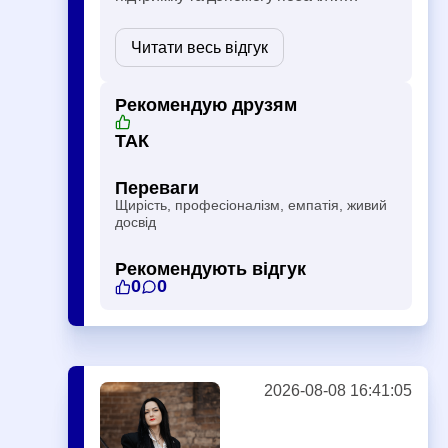
рішення у життєвих ситуаціях. Заняття
чекала щотижня з великим
Читати весь відгук
задоволенням, хоча спочатку було
внутрішнє протистояння, навіщо мені
Рекомендую друзям
ці …
ТАК
Переваги
Щирість, професіоналізм, емпатія, живий
досвід
Рекомендують відгук
0
0
2026-08-08 16:41:05