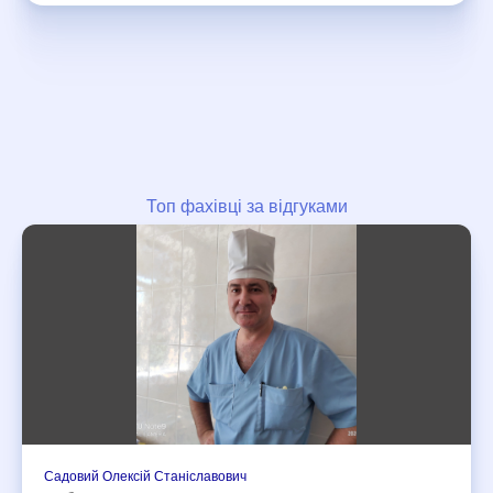
Топ фахівці за відгуками
Дивитися всіх
Садовий Олексій Станiславович