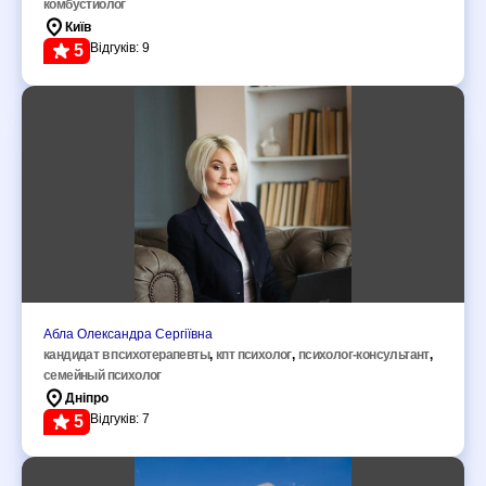
комбустиолог
Київ
Відгуків: 9
5
Абла Олександра Сергіївна
кандидат в психотерапевты
,
кпт психолог
,
психолог-консультант
,
семейный психолог
Дніпро
Відгуків: 7
5