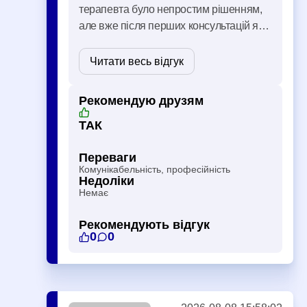
терапевта було непростим рішенням,
але вже після перших консультацій я
зрозумів, що знаходжуся в
правильному місці. Дуже сподобалося,
Читати весь відгук
що спілкування проходить легко й
комфортно. Немає відчуття, що …
Рекомендую друзям
ТАК
Переваги
Комунікабельність, професійність
Недоліки
Немає
Рекомендують відгук
0
0