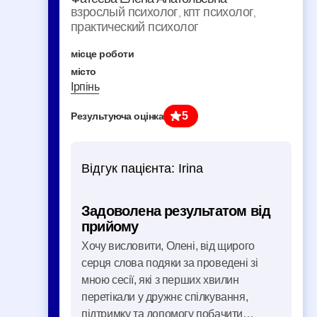
взрослый психолог
кпт психолог
,
,
практический психолог
місце роботи
місто
Ірпінь
5
Результуюча оцінка
Відгук пацієнта:
Irina
Задоволена результатом від
прийому
Хочу висловити, Олені, від щирого
серця слова подяки за проведені зі
мною сесії, які з перших хвилин
перетікали у дружнє спілкування,
підтримку та допомогу побачити