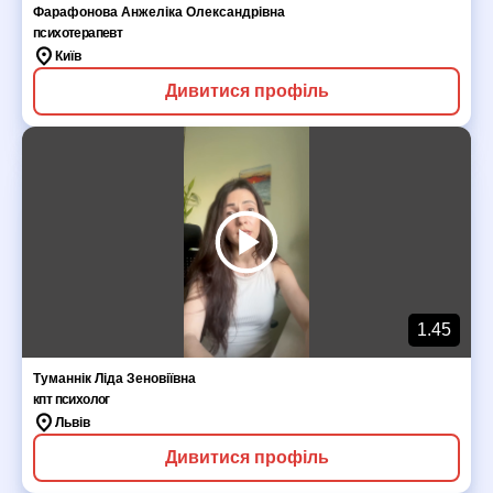
Фарафонова Анжеліка Олександрівна
психотерапевт
Київ
Дивитися профіль
1.45
Туманнік Ліда Зеновіївна
кпт психолог
Львів
Дивитися профіль