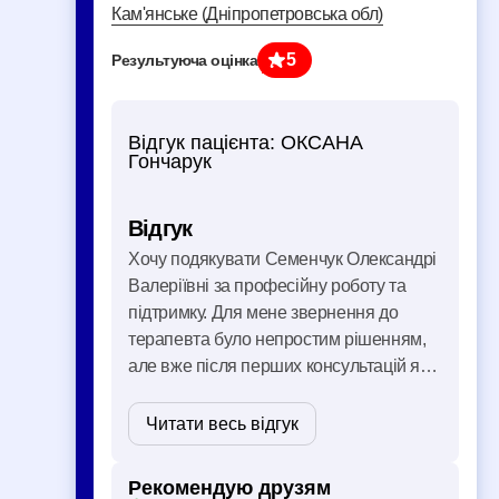
Кам'янське (Дніпропетровська обл)
5
Результуюча оцінка
Відгук пацієнта:
ОКСАНА
Гончарук
Відгук
Хочу подякувати Семенчук Олександрі
Валеріївні за професійну роботу та
підтримку. Для мене звернення до
терапевта було непростим рішенням,
але вже після перших консультацій я
зрозуміла, що зробила правильний
вибір. Дуже сподобалося, що
Читати весь відгук
спілкування проходить легко й
комфортно. Немає відчуття, що теб …
Рекомендую друзям