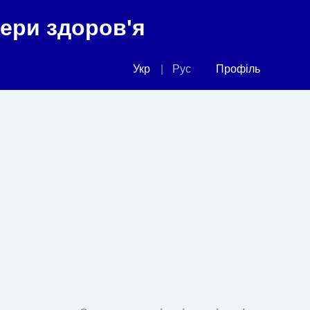
фери здоров'я
Укр
Рус
Профіль