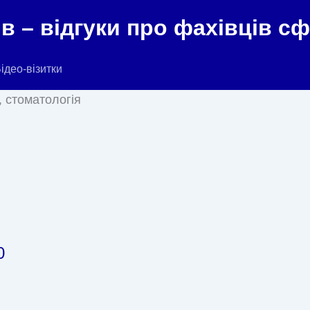
в – відгуки про фахівців с
ідео-візитки
, стоматологія
0