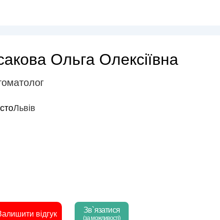
сакова Ольга Олексіївна
томатолог
істо
Львів
Зв`язатися
Залишити відгук
(за можливості)