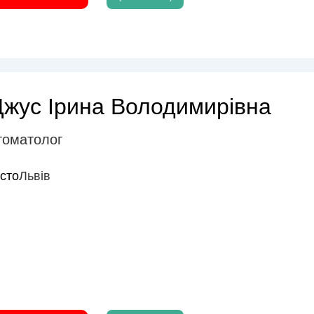
Джус Ірина Володимирівна
томатолог
істо
Львів