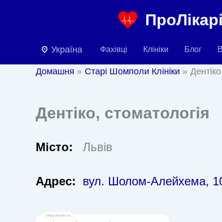
Перейти
ПроЛікарі
до
вмісту
Україна
Фахівці
Клініки
Блог
В
Домашня
Старі Шомполи Клініки
Дентіко
Дентіко, стоматологія
Місто:
Львів
Адрес:
вул. Шолом-Алейхема, 1
спеціальність