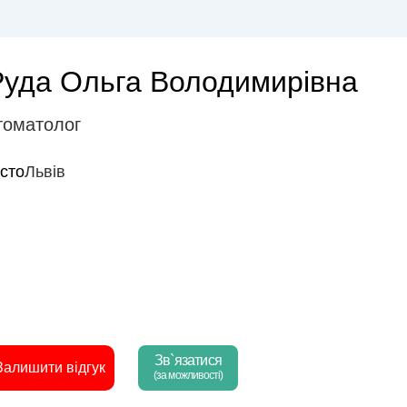
Руда Ольга Володимирівна
томатолог
істо
Львів
Зв`язатися
Залишити відгук
(за можливості)