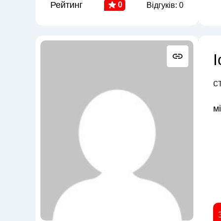
Рейтинг
0
Відгуків: 0
І
с
м