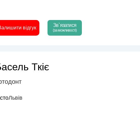
Зв`язатися
Залишити відгук
(за можливості)
асель Ткіє
ртодонт
істо
Львів