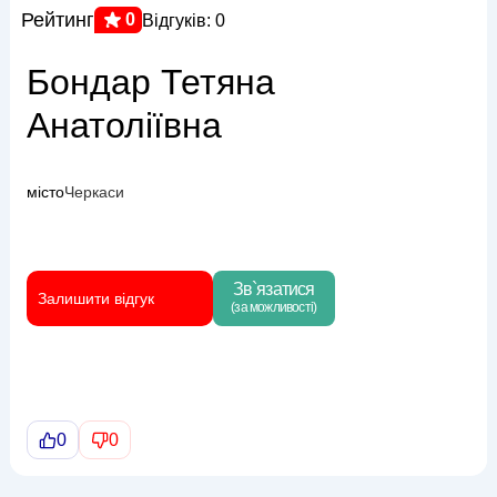
Рейтинг
0
Відгуків: 0
Бондар Тетяна
Анатоліївна
місто
Черкаси
Зв`язатися
Залишити відгук
(за можливості)
0
0