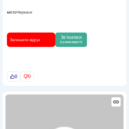
місто
Черкаси
Зв`язатися
Залишити відгук
(за можливості)
0
0