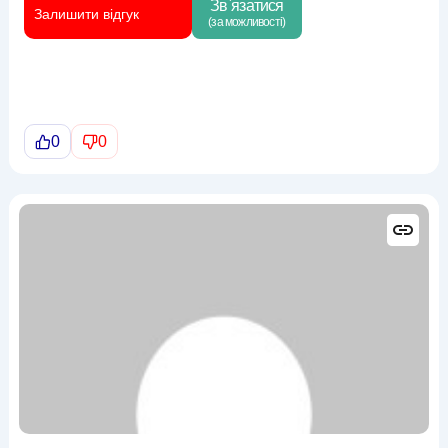
Зв`язатися
Залишити відгук
(за можливості)
0
0