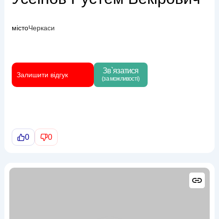
місто
Черкаси
Зв`язатися
Залишити відгук
(за можливості)
0
0