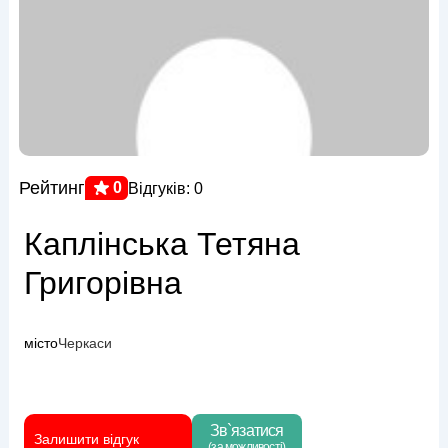
Рейтинг
0
Відгуків: 0
Каплінська Тетяна
Григорівна
місто
Черкаси
Зв`язатися
Залишити відгук
(за можливості)