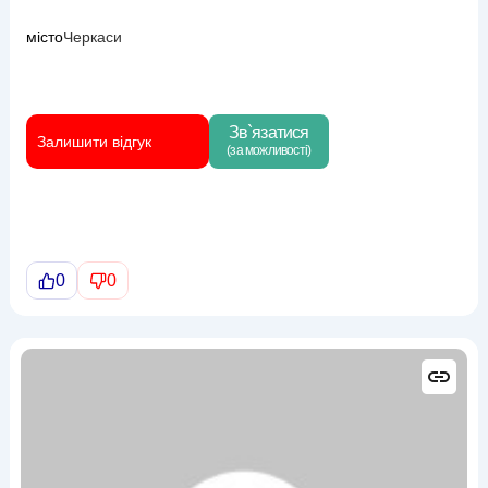
місто
Черкаси
Зв`язатися
Залишити відгук
(за можливості)
0
0