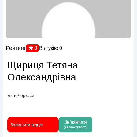
Рейтинг
0
Відгуків: 0
Щириця Тетяна
Олександрівна
місто
Черкаси
Зв`язатися
Залишити відгук
(за можливості)