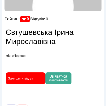
Рейтинг
0
Відгуків: 0
Євтушевська Ірина
Мирославівна
місто
Черкаси
Зв`язатися
Залишити відгук
(за можливості)