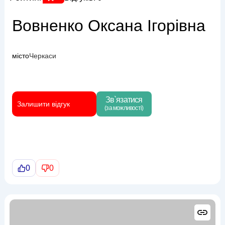
Вовненко Оксана Ігорівна
місто
Черкаси
Зв`язатися
Залишити відгук
(за можливості)
0
0