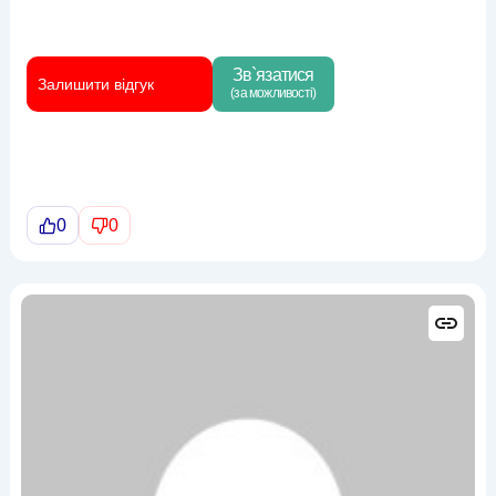
Зв`язатися
Залишити відгук
(за можливості)
0
0