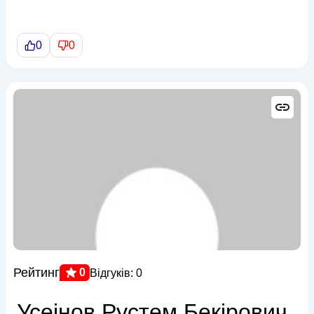
0
0
Рейтинг
0
Відгуків: 0
Усеінов Рустем Бекірович