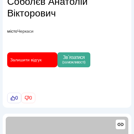
Соболєв Анатолій
Вікторович
місто
Черкаси
Зв`язатися
Залишити відгук
(за можливості)
0
0