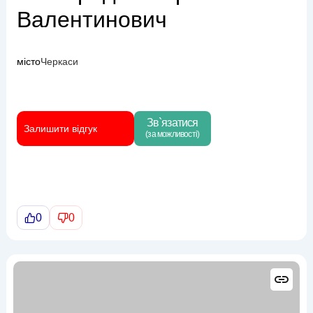
Валентинович
місто
Черкаси
Зв`язатися
Залишити відгук
(за можливості)
0
0