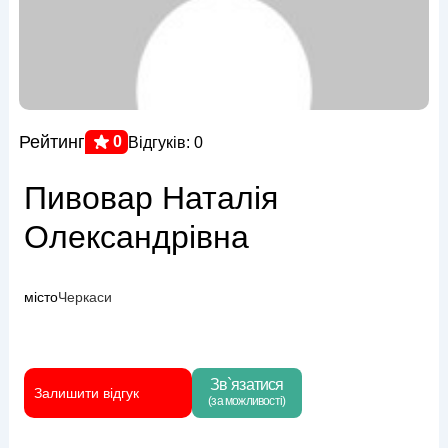
Рейтинг
0
Відгуків: 0
Пивовар Наталія
Олександрівна
місто
Черкаси
Зв`язатися
Залишити відгук
(за можливості)