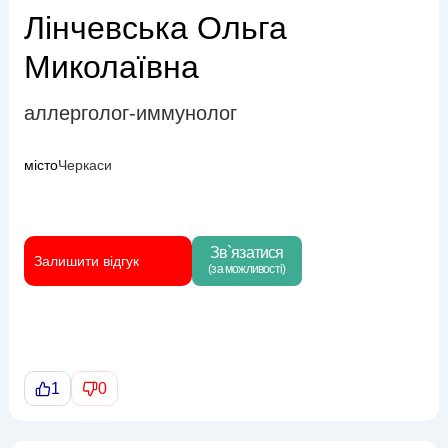
Лінчевська Ольга
Миколаївна
аллерголог-иммунолог
місто
Черкаси
Зв`язатися
Залишити відгук
(за можливості)
1
0