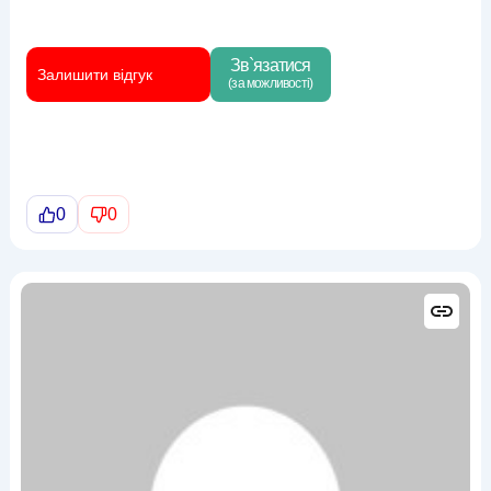
Зв`язатися
Залишити відгук
(за можливості)
0
0