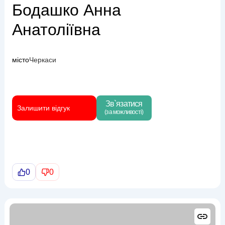
Бодашко Анна
Анатоліївна
місто
Черкаси
Зв`язатися
Залишити відгук
(за можливості)
0
0