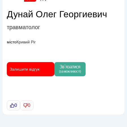
Дунай Олег Георгиевич
травматолог
місто
Кривий Ріг
Зв`язатися
Залишити відгук
(за можливості)
0
0