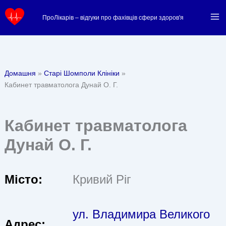
Перейти
ПроЛікарів – відгуки про фахівців сфери здоров'я
до
вмісту
Домашня
Старі Шомполи Клініки
Кабинет травматолога Дунай О. Г.
Кабинет травматолога
Дунай О. Г.
Місто:
Кривий Ріг
ул. Владимира Великого
Адрес: