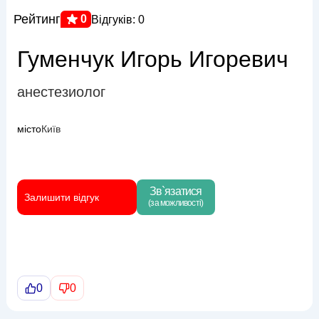
Рейтинг
0
Відгуків: 0
Гуменчук Игорь Игоревич
анестезиолог
місто
Київ
Зв`язатися
Залишити відгук
(за можливості)
0
0