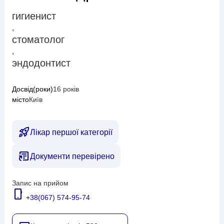
гигиенист
,
стоматолог
,
эндодонтист
Досвід(роки)
16 років
місто
Київ
Лікар першої категорії
Документи перевірено
Запис на прийом
+38(067) 574-95-74