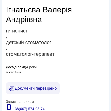
Ігнатьєва Валерія
Андріївна
гигиенист
,
детский стоматолог
,
стоматолог-терапевт
Досвід(роки)
4 роки
місто
Київ
Документи перевірено
Запис на прийом
+38(067) 574-95-74