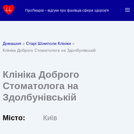
Перейти
ПроЛікарів – відгуки про фахівців сфери здоров'я
до
вмісту
Домашня
Старі Шомполи Клініки
Клініка Доброго Стоматолога на Здолбунівській
Клініка Доброго
Стоматолога на
Здолбунівській
Місто:
Київ