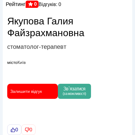
Рейтинг
0
Відгуків: 0
Якупова Галия
Файзрахмановна
стоматолог-терапевт
місто
Київ
Зв`язатися
Залишити відгук
(за можливості)
0
0