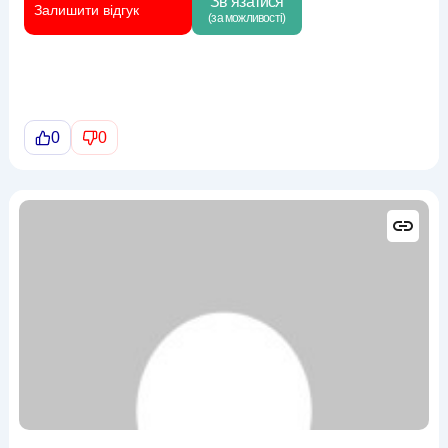
Зв`язатися
Залишити відгук
(за можливості)
0
0