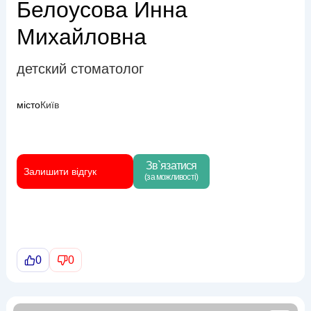
Белоусова Инна
Михайловна
детский стоматолог
місто
Київ
Зв`язатися
Залишити відгук
(за можливості)
0
0