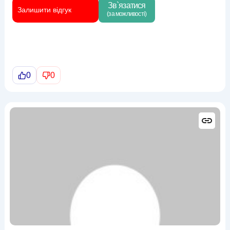
Зв`язатися
Залишити відгук
(за можливості)
0
0