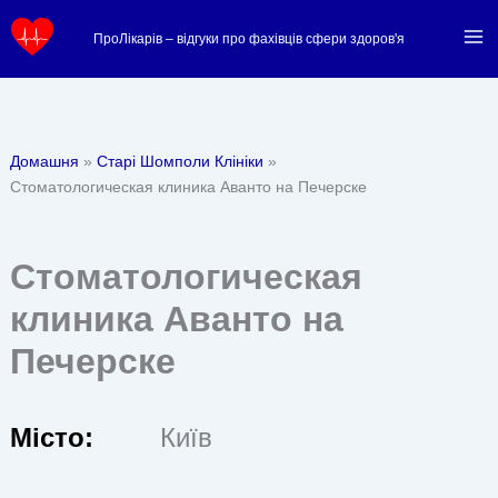
Перейти
ПроЛікарів – відгуки про фахівців сфери здоров'я
до
вмісту
Домашня
Старі Шомполи Клініки
Стоматологическая клиника Аванто на Печерске
Стоматологическая
клиника Аванто на
Печерске
Місто:
Київ