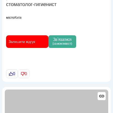
стоматолог-гигиенист
місто
Київ
Зв`язатися
Залишити відгук
(за можливості)
0
0