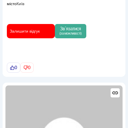
місто
Київ
Зв`язатися
Залишити відгук
(за можливості)
0
0