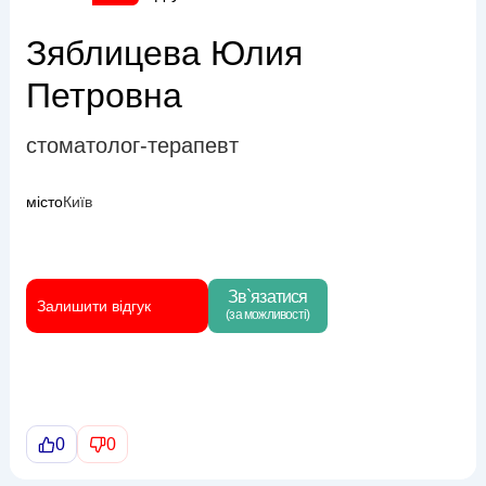
Зяблицева Юлия
Петровна
стоматолог-терапевт
місто
Київ
Зв`язатися
Залишити відгук
(за можливості)
0
0