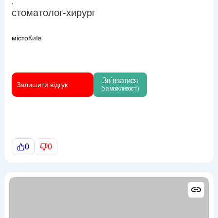
,
стоматолог-хирург
місто
Київ
Зв`язатися
Залишити відгук
(за можливості)
0
0