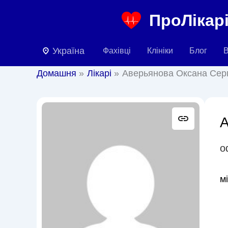
Перейти
ПроЛікарі
до
вмісту
Україна
Фахівці
Клініки
Блог
В
Домашня
Лікарі
Аверьянова Оксана Сер
А
о
м