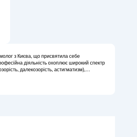
молог з Києва, що присвятила себе
 професійна діяльність охоплює широкий спектр
орість, далекозорість, астигматизм),
икористовує