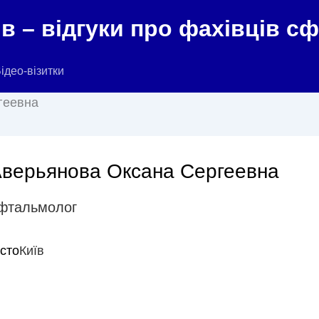
в – відгуки про фахівців с
ідео-візитки
геевна
верьянова Оксана Сергеевна
фтальмолог
істо
Київ