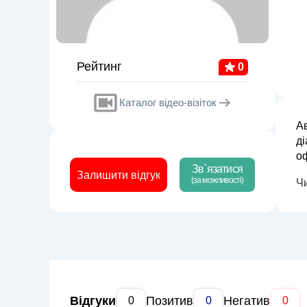
Рейтинг
0
Каталог відео-візіток
А
ді
оф
Зв`язатися
лік
Залишити відгук
(за можливості)
Ч
су
Відгуки
Позитив
Негатив
0
0
0