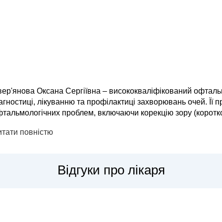
вер'янова Оксана Сергіївна – висококваліфікований офталь
агностиці, лікуванню та профілактиці захворювань очей. Її
тальмологічних проблем, включаючи корекцію зору (короткоз
ування катаракти, глаукоми, захворювань сітківки та кон'юнктивіту. Оксана Сергіївна в
итати повністю
часне...
Відгуки про лікаря