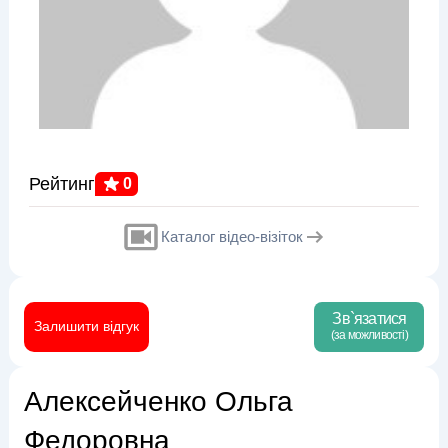
Рейтинг
0
Каталог відео-візіток
Зв`язатися
Залишити відгук
(за можливості)
Алексейченко Ольга
Федоровна