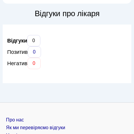
професійний інтерес охоплює широкий спектр тем: від
вирішення міжособистісних конфліктів та проблем
Відгуки про лікаря
самооцінки до подолання стре...
Відгуки
0
Позитив
0
Негатив
0
Про нас
Як ми перевіряємо відгуки