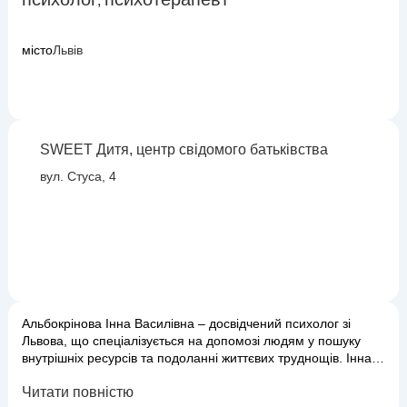
,
місто
Львів
SWEET Дитя, центр свідомого батьківства
вул. Стуса, 4
Альбокрінова Інна Василівна – досвідчений психолог зі
Львова, що спеціалізується на допомозі людям у пошуку
внутрішніх ресурсів та подоланні життєвих труднощів. Інна
Василівна створює безпечний та підтримуючий простір, де
Читати повністю
кожен клієнт може бути почутим та зрозумілим. Її