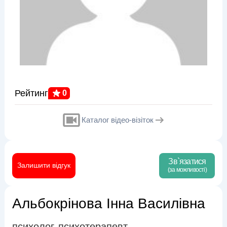
Рейтинг
0
Каталог відео-візіток
Зв`язатися
Залишити відгук
(за можливості)
Альбокрінова Інна Василівна
психолог
психотерапевт