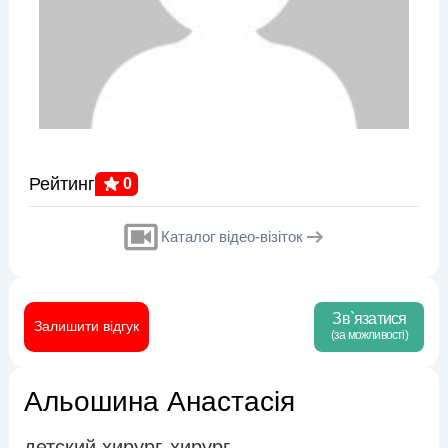
Рейтинг
0
Каталог відео-візіток
Зв`язатися
Залишити відгук
(за можливості)
Альошина Анастасія
детский хирург
хирург