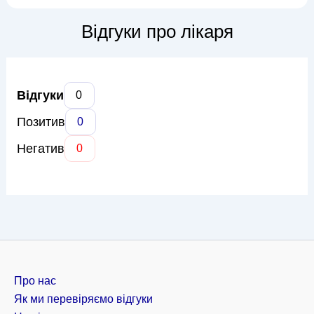
максимально комфортним і безболісним. До її професійної
компетенції входить діагностика та хірургічне лікування
Відгуки про лікаря
широкого ...
Відгуки
0
Позитив
0
Негатив
0
Про нас
Як ми перевіряємо відгуки