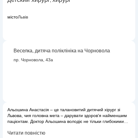
,
місто
Львів
Веселка, дитяча поліклініка на Чорновола
пр. Чорновола, 43а
Альошина Анастасія – це талановитий дитячий хірург зі
Львова, чия головна мета – дарувати здоров'я найменшим
пацієнтам. Доктор Альошина володіє не тільки глибокими
знаннями в галузі дитячої хірургії, але й безцінним умінням
Читати повністю
знаходити підхід до дітей, роблячи лікувальний процес