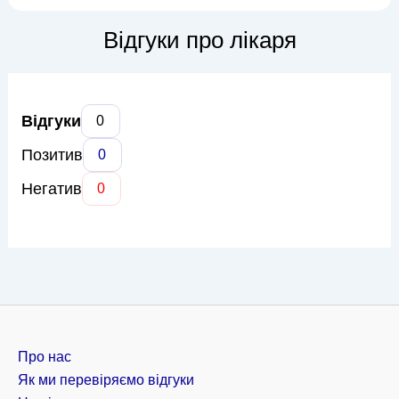
також дегенеративні захворювання хребта та
периферичних нервів. Людмила Петрівна приділяє
Відгуки про лікаря
особливу увагу детальному...
Відгуки
0
Позитив
0
Негатив
0
Про нас
Як ми перевіряємо відгуки