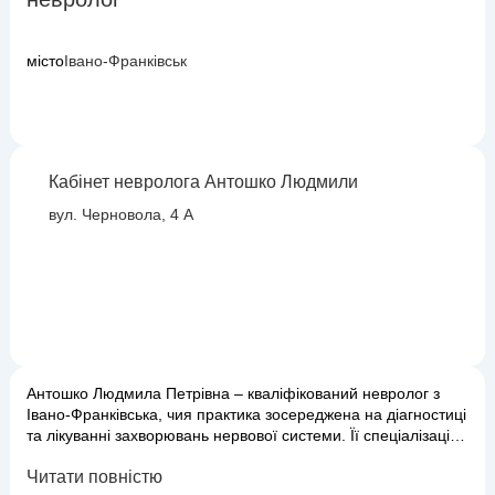
місто
Івано-Франківськ
Кабінет невролога Антошко Людмили
вул. Черновола, 4 А
Антошко Людмила Петрівна – кваліфікований невролог з
Івано-Франківська, чия практика зосереджена на діагностиці
та лікуванні захворювань нервової системи. Її спеціалізація
охоплює широкий спектр порушень, включаючи головні
Читати повністю
болі, мігрені, порушення сну, наслідки травм та інсультів, а