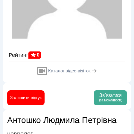
Рейтинг
0
Каталог відео-візіток
Зв`язатися
Залишити відгук
(за можливості)
Антошко Людмила Петрівна
невролог