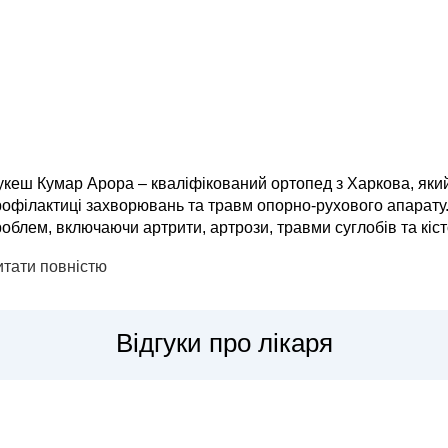
кеш Кумар Арора – кваліфікований ортопед з Харкова, який с
рофілактиці захворювань та травм опорно-рухового апарату
облем, включаючи артрити, артрози, травми суглобів та кіс
ітацію після операцій. Доктор Арора використовує як консервативні методи лікування
итати повністю
едикаментозна т...
Відгуки про лікаря