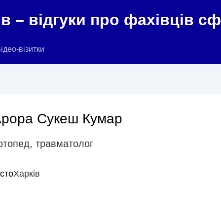
в – відгуки про фахівців с
ідео-візитки
рора Сукеш Кумар
ртопед
,
травматолог
істо
Харків