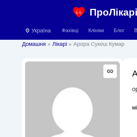
Перейти
ПроЛікарі
до
вмісту
Україна
Фахівці
Клініки
Блог
В
Домашня
Лікарі
Арора Сукеш Кумар
А
о
м