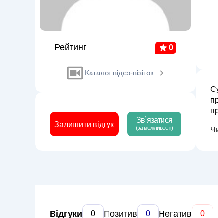
Рейтинг
0
Каталог відео-візіток
Су
п
пр
Зв`язатися
реабіл
Залишити відгук
(за можливості)
Ч
(м
Відгуки
Позитив
Негатив
0
0
0