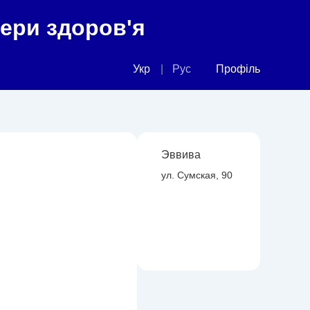
фери здоров'я
Укр
Рус
Профіль
Эввива
ул. Сумская, 90