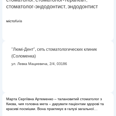
,
,
стоматолог-эндодонтист
эндодонтист
,
місто
Київ
"Люмі-Дент", сеть стоматологических клиник
(Соломенка)
ул. Левка Мациевича, 2/4, 03186
Марта Сергіївна Артеменко – талановитий стоматолог з
Києва, чия головна мета – дарувати пацієнтам здорові та
красиві посмішки. Вона практикує в галузі загальної
стоматології, охоплюючи широкий спектр послуг: від