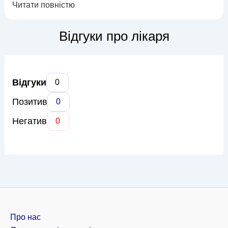
Читати повністю
профілактичних оглядів та професійної гігієни до лікування
карієсу, реставрації зубів та відбілювання. Доктор Артеменко
приділяє особливу увагу безболісності процедур, створюючи
Відгуки про лікаря
максималь...
Відгуки
0
Позитив
0
Негатив
0
Про нас