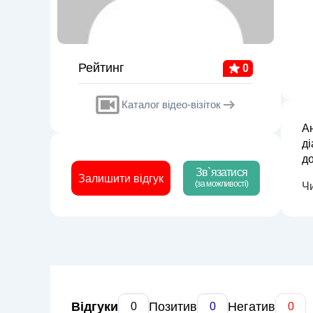
Рейтинг
0
Каталог відео-візіток
А
ді
до
Зв`язатися
на
Залишити відгук
(за можливості)
Ч
Відгуки
Позитив
Негатив
0
0
0