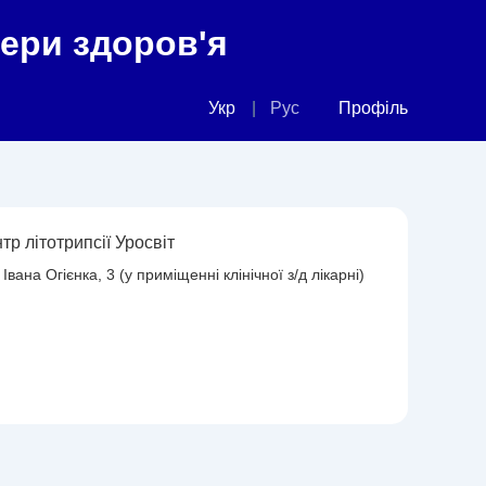
фери здоров'я
Укр
Рус
Профіль
тр літотрипсії Уросвіт
 Івана Огієнка, 3 (у приміщенні клінічної з/д лікарні)