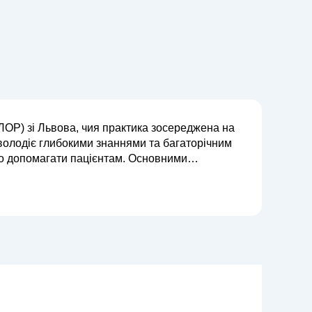
ЛОР) зі Львова, чия практика зосереджена на
н володіє глибокими знаннями та багаторічним
агати пацієнтам. Основними
ту, отиту, риніту, а також діагностика...