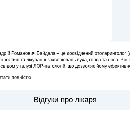
ндрій Романович Байдала – це досвідчений отоларинголог (
агностиці та лікуванні захворювань вуха, горла та носа. Ві
свідом у галузі ЛОР-патологій, що дозволяє йому ефективно допом
прямками його роботи є лікування тонзиліту, фарингіту, синуси
итати повністю
Відгуки про лікаря