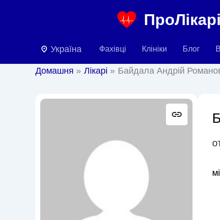
Перейти
ПроЛікарі
до
вмісту
Україна
Фахівці
Клініки
Блог
В
Домашня
Лікарі
Байдала Андрій Романо
Б
о
м