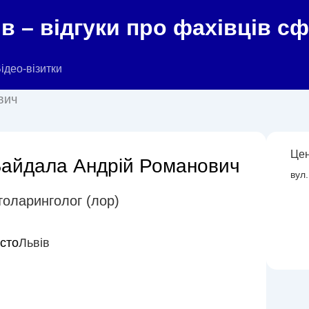
в – відгуки про фахівців с
ідео-візитки
вич
Цен
айдала Андрій Романович
вул.
толаринголог (лор)
істо
Львів