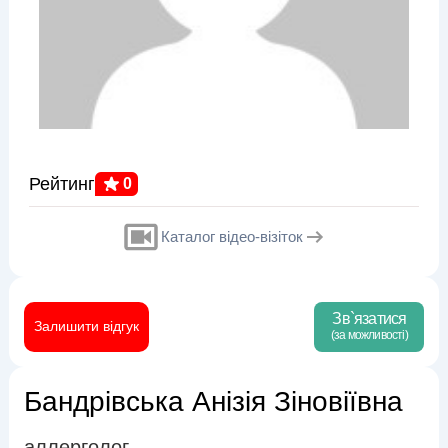
Рейтинг
0
Каталог відео-візіток
Зв`язатися
Залишити відгук
(за можливості)
Бандрівська Анізія Зіновіївна
аллерголог