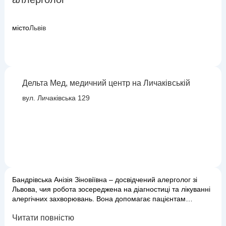
місто
Львів
Дельта Мед, медичний центр на Личаківській
вул. Личаківська 129
Бандрівська Анізія Зіновіївна – досвідчений алерголог зі
Львова, чия робота зосереджена на діагностиці та лікуванні
алергічних захворювань. Вона допомагає пацієнтам
впоратися з симптомами алергії та покращити якість життя,
Читати повністю
усуваючи або мінімізуючи вплив алергенів. Доктор