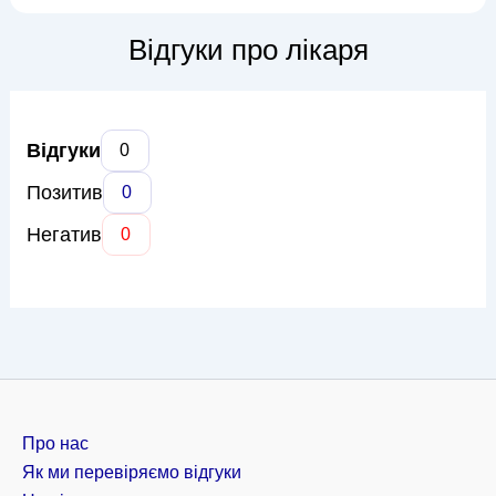
Бандрівська займається лікуванням таких станів, як поліноз
(алергія на пилок), атопічний дерматит, бронхіальна астма,
Відгуки про лікаря
харчова а...
Відгуки
0
Позитив
0
Негатив
0
Про нас
Як ми перевіряємо відгуки