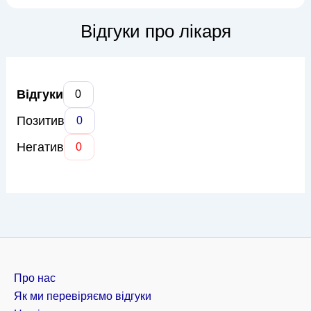
широкий спектр операцій, включаючи пластику обличчя
(блефаропластика, ринопластика, фейсліфтинг),
Відгуки про лікаря
мамопластику (збільшення, з...
Відгуки
0
Позитив
0
Негатив
0
Про нас
Як ми перевіряємо відгуки