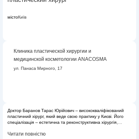
місто
Київ
Клиника пластической хирургии и
медицинской косметологии ANACOSMA
ул. Панаса Мирного, 17
Доктор Баранов Тарас Юрійович – висококваліфікований
пластичний хірург, який веде свою практику у Києві. Його
спеціалізація – естетична та реконструктивна хірургія,
спрямована на корекцію зовнішності та відновлення форми
Читати повністю
і функції різних частин тіла. Тарас Юрійович виконує