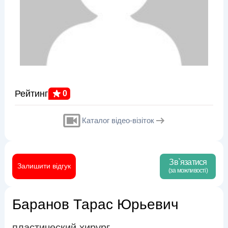
Рейтинг
0
Каталог відео-візіток
Зв`язатися
Залишити відгук
(за можливості)
Баранов Тарас Юрьевич
пластический хирург