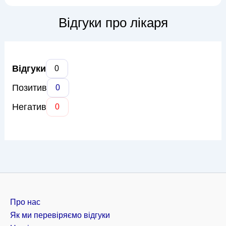
вірні діагнози та визначати тактику лікування. Основна
сфера діяльності Юлії Василівни включає проведення УЗД
Відгуки про лікаря
різних о...
Відгуки
0
Позитив
0
Негатив
0
Про нас
Як ми перевіряємо відгуки