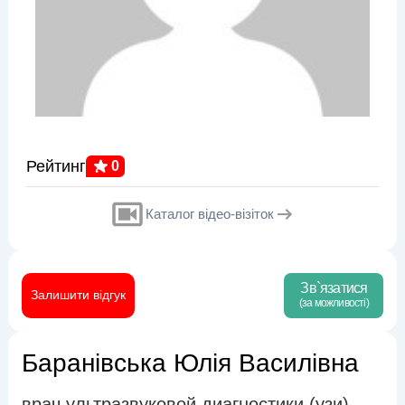
Рейтинг
0
Каталог відео-візіток
Зв`язатися
Залишити відгук
(за можливості)
Баранівська Юлія Василівна
врач ультразвуковой диагностики (узи)