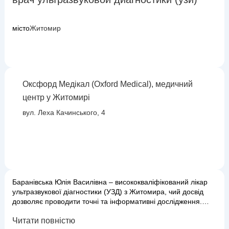
місто
Житомир
Оксфорд Медікал (Oxford Medical), медичний
центр у Житомирі
вул. Леха Качинського, 4
Баранівська Юлія Василівна – висококваліфікований лікар
ультразвукової діагностики (УЗД) з Житомира, чий досвід
дозволяє проводити точні та інформативні дослідження.
Вона спеціалізується на візуалізації внутрішніх органів і
Читати повністю
тканин, допомагаючи лікарям інших спеціальностей ставити