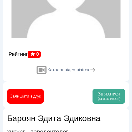
Рейтинг
0
Каталог відео-візіток
Зв`язатися
Залишити відгук
(за можливості)
Бароян Эдита Эдиковна
хирург - пародонтолог