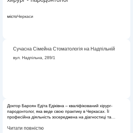
місто
Черкаси
Сучасна Сімейна Стоматологія на Надпільній
вул. Надпільна, 289/1
Доктор Бароян Едіта Едіківна – кваліфікований хірург-
пародонтолог, яка веде свою практику в Черкасах. Її
професійна діяльність зосереджена на діагностиці та
комплексному лікуванні захворювань пародонту – тканин,
Читати повністю
що оточують зуб. Едіта Едіківна займається такими