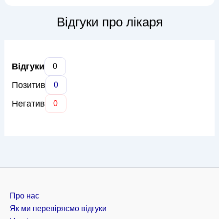
проблемами, як гінгівіт, пародонтит, пародонтоз, а також
проводить профілактичні заходи для підтримки здоров'я
Відгуки про лікаря
ясен. В арсеналі доктора Б...
Відгуки
0
Позитив
0
Негатив
0
Про нас
Як ми перевіряємо відгуки