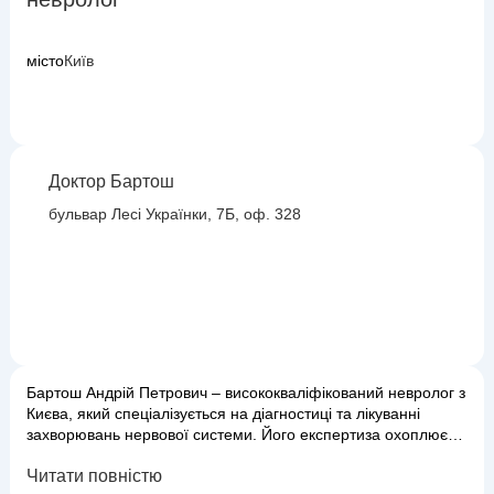
місто
Київ
Доктор Бартош
бульвар Лесі Українки, 7Б, оф. 328
Бартош Андрій Петрович – висококваліфікований невролог з
Києва, який спеціалізується на діагностиці та лікуванні
захворювань нервової системи. Його експертиза охоплює
широкий спектр станів, включаючи головні болі різного
Читати повністю
походження, мігрень, запаморочення, порушення сну,