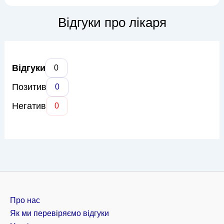
наслідки інсультів, захворювання периферичної нервової
системи (радикулопатії, неврити), а також
Відгуки про лікаря
нейродегенеративні захворювання...
Відгуки
0
Позитив
0
Негатив
0
Про нас
Як ми перевіряємо відгуки