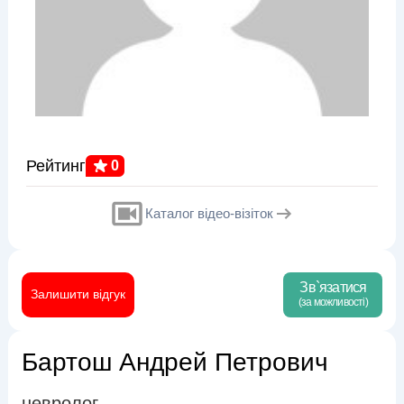
Рейтинг
0
Каталог відео-візіток
Зв`язатися
Залишити відгук
(за можливості)
Бартош Андрей Петрович
невролог