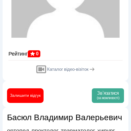
Рейтинг
0
Каталог відео-візіток
Зв`язатися
Залишити відгук
(за можливості)
Басюл Владимир Валерьевич
ортопед
проктолог
травматолог
хирург