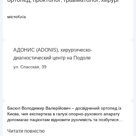
,
,
,
місто
Київ
АДОНИС (ADONIS), хирургическо-
диагностический центр на Подоле
ул. Спасская, 39
Басюл Володимир Валерійович – досвідчений ортопед із
Києва, чия експертиза в галузі опорно-рухового апарату
допомагає пацієнтам відновити рухливість та позбутися
болю. Він пропонує сучасні методи лікування та
Читати повністю
індивідуальний підхід до кожного випадку. Основні напрямки