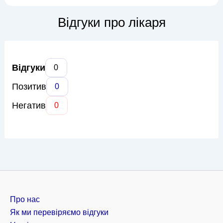
роботи Володимира Валерійовича включають: діагностику
та лікування захворювань суглобів (артрити, артрози); травм
Відгуки про лікаря
опорно-рухового а...
Відгуки
0
Позитив
0
Негатив
0
Про нас
Як ми перевіряємо відгуки