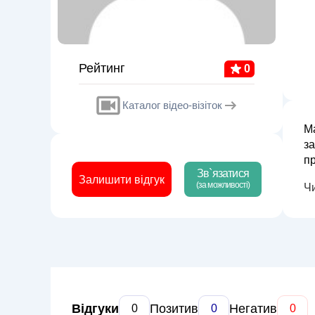
Рейтинг
0
Каталог відео-візіток
Ма
за
проб
Зв`язатися
ге
Залишити відгук
(за можливості)
Ч
Відгуки
Позитив
Негатив
0
0
0