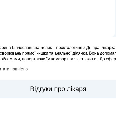
рина В'ячеславівна Белик – проктологиня з Дніпра, лікарка,
хворювань прямої кишки та анальної ділянки. Вона допомаг
лемами, повертаючи їм комфорт та якість життя. До сфери діяльності доктора Белик входить: лікування
морою, тріщин прямої кишки, проктитів, парапроктитів, а так
итати повністю
Відгуки про лікаря