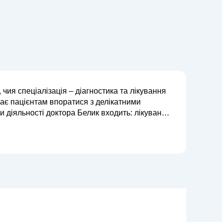
 чия спеціалізація – діагностика та лікування
ає пацієнтам впоратися з делікатними
ож діагностика та видалення новоу...