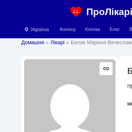
Перейти
ПроЛікарі
до
вмісту
Україна
Фахівці
Клініки
Блог
В
Домашня
Лікарі
Белик Марина Вячеслав
Б
п
м