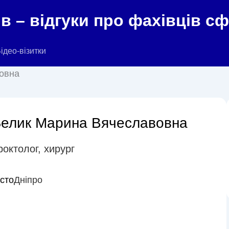
в – відгуки про фахівців с
ідео-візитки
овна
елик Марина Вячеславовна
роктолог
,
хирург
істо
Дніпро