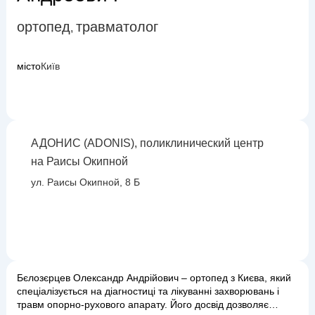
ортопед
травматолог
,
місто
Київ
АДОНИС (ADONIS), поликлинический центр
на Раисы Окипной
ул. Раисы Окипной, 8 Б
Бєлозєрцев Олександр Андрійович – ортопед з Києва, який
спеціалізується на діагностиці та лікуванні захворювань і
травм опорно-рухового апарату. Його досвід дозволяє