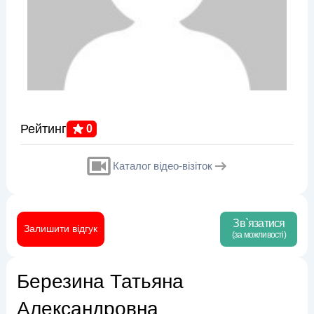
Рейтинг
0
Каталог відео-візіток
Зв`язатися
Залишити відгук
(за можливості)
Березина Татьяна
Александровна