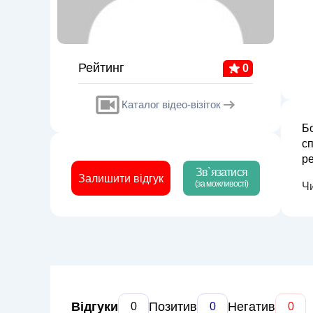
Рейтинг
0
Каталог відео-візіток
Б
сп
ре
Зв`язатися
на
Залишити відгук
(за можливості)
Ч
Відгуки
Позитив
Негатив
0
0
0