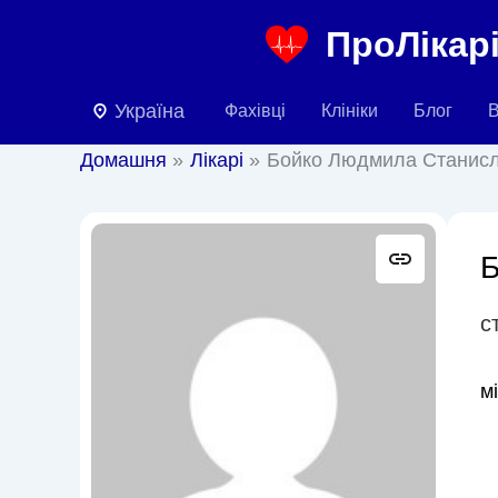
Перейти
ПроЛікарі
до
вмісту
Україна
Фахівці
Клініки
Блог
В
Домашня
Лікарі
Бойко Людмила Станис
Б
с
м