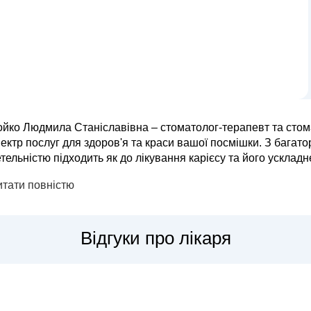
ойко Людмила Станіславівна – стоматолог-терапевт та стом
ектр послуг для здоров'я та краси вашої посмішки. З багат
тельністю підходить як до лікування карієсу та його ускладнень, т
прямки її практики включають консервативне лікування зубі
итати повністю
Відгуки про лікаря