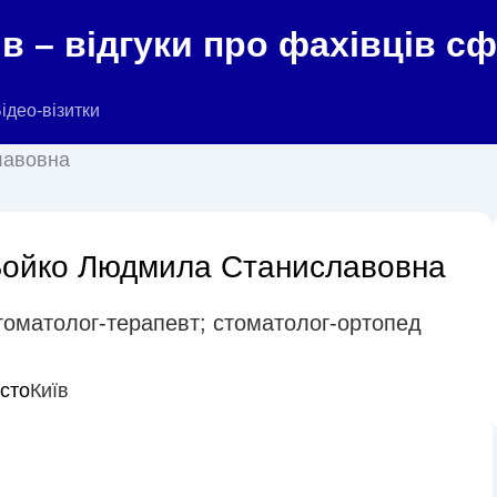
в – відгуки про фахівців с
ідео-візитки
лавовна
ойко Людмила Станиславовна
томатолог-терапевт; стоматолог-ортопед
істо
Київ