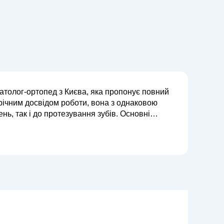
атолог-ортопед з Києва, яка пропонує повний
орічним досвідом роботи, вона з однаковою
ак і до протезування зубів. Основні
в, реставрацію, лікування захворюва...