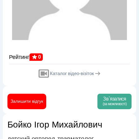
Рейтинг
0
Каталог відео-візіток
Зв`язатися
Залишити відгук
(за можливості)
Бойко Ігор Михайлович
детский ортопед-травматолог