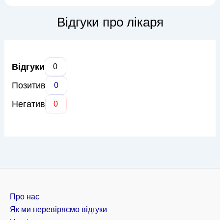
маленьких пацієнтів. Основні напрямки його роботи
включають лікування дисплазії тазостегнових суглобів,
Відгуки про лікаря
плоскостопості, с...
Відгуки
0
Позитив
0
Негатив
0
Про нас
Як ми перевіряємо відгуки