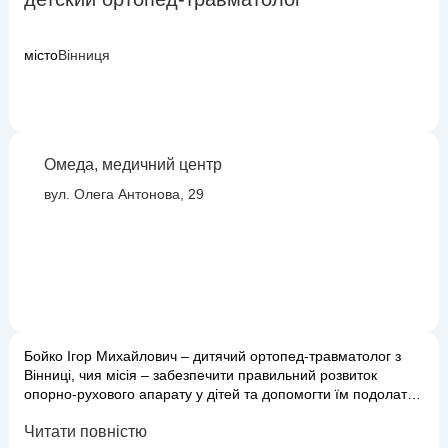
місто
Вінниця
Омеда, медичний центр
вул. Олега Антонова, 29
Бойко Ігор Михайлович – дитячий ортопед-травматолог з
Вінниці, чия місія – забезпечити правильний розвиток
опорно-рухового апарату у дітей та допомогти їм подолати
травми. Він спеціалізується на діагностиці та лікуванні
Читати повністю
вроджених і набутих деформацій, а також наслідків травм у