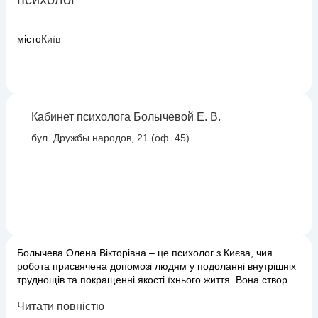
місто
Київ
Кабинет психолога Болычевой Е. В.
бул. Дружбы народов, 21 (оф. 45)
Болычева Олена Вікторівна – це психолог з Києва, чия
робота присвячена допомозі людям у подоланні внутрішніх
труднощів та покращенні якості їхнього життя. Вона створює
безпечний і довірчий простір, де кожен може вільно
Читати повністю
висловлювати свої почуття та думки, отримуючи підтримку