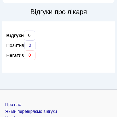
та професійну допомогу. Олена Вікторівна спеціалізується
на роботі з широким спектром психологічних проблем,
Відгуки про лікаря
включаючи триво...
Відгуки
0
Позитив
0
Негатив
0
Про нас
Як ми перевіряємо відгуки