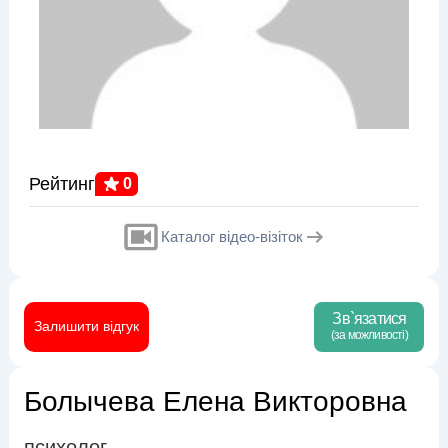
Рейтинг
0
Каталог відео-візіток
Зв`язатися
Залишити відгук
(за можливості)
Болычева Елена Викторовна
психолог