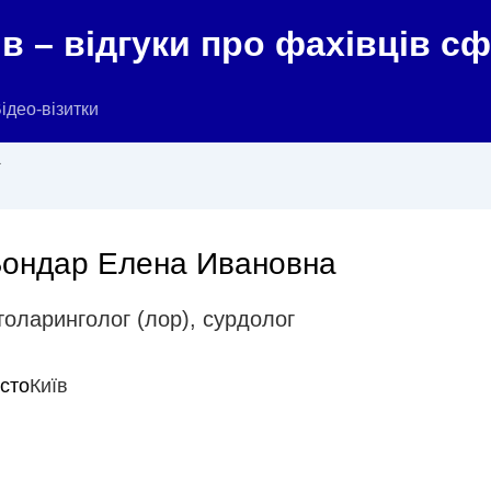
в – відгуки про фахівців с
ідео-візитки
а
ондар Елена Ивановна
толаринголог (лор)
,
сурдолог
істо
Київ