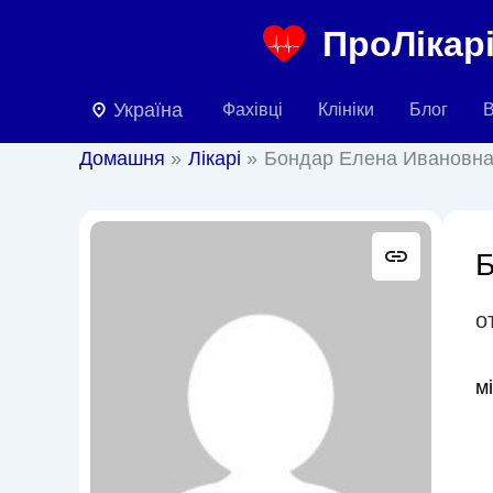
Перейти
ПроЛікарі
до
вмісту
Україна
Фахівці
Клініки
Блог
В
Домашня
Лікарі
Бондар Елена Ивановн
Б
о
м