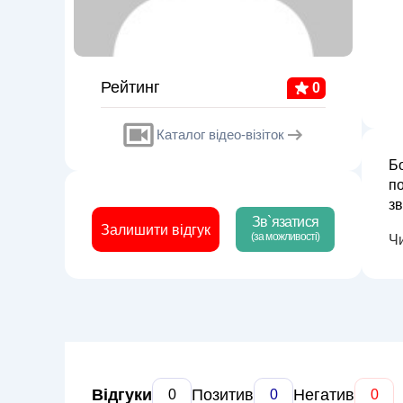
Рейтинг
0
Каталог відео-візіток
Бо
по
звуча
Зв`язатися
по
Залишити відгук
(за можливості)
Ч
Відгуки
Позитив
Негатив
0
0
0