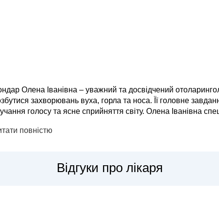
ндар Олена Іванівна – уважний та досвідчений отоларингол
збутися захворювань вуха, горла та носа. Її головне завдан
ння голосу та ясне сприйняття світу. Олена Іванівна спеціалізується на діагностиці та лікуванні таких
ширених проблем, як тонзиліт, синусит, риніт, отит, ларингіт,
итати повністю
Відгуки про лікаря