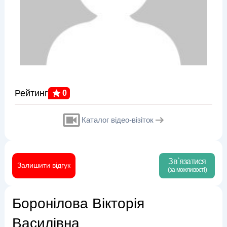
Рейтинг
0
Каталог відео-візіток
Зв`язатися
Залишити відгук
(за можливості)
Боронілова Вікторія
Василівна