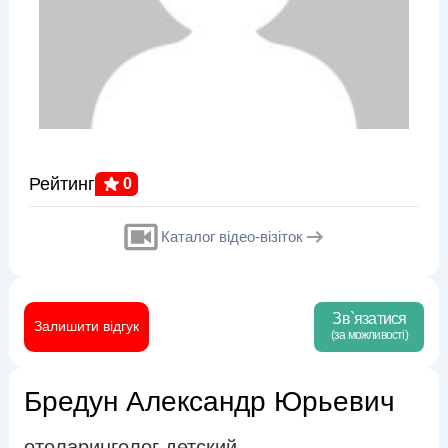
Рейтинг
0
Каталог відео-візіток
Зв`язатися
Залишити відгук
(за можливості)
Бредун Александр Юрьевич
отоларинголог детский