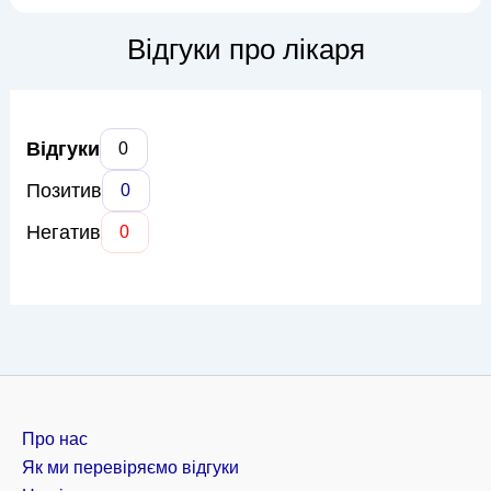
ЛОР-захворювань. Олександр Юрійович спеціалізується на
лікуванні таких поширених дитячих недуг, як отити,
Відгуки про лікаря
синусити, тонзиліти, а...
Відгуки
0
Позитив
0
Негатив
0
Про нас
Як ми перевіряємо відгуки