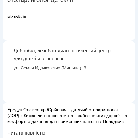
місто
Київ
Добробут, лечебно-диагностический центр
для детей и взрослых
ул. Семьи Идзиковских (Мишина), 3
Бредун Олександр Юрійович – дитячий отоларинголог
(ЛОР) з Києва, чия головна мета – забезпечити здоров'я та
комфортне дихання для найменших пацієнтів. Володіючи
глибокими знаннями та багаторічним досвідом роботи з
Читати повністю
дітьми, він ефективно діагностує та лікує широкий спектр