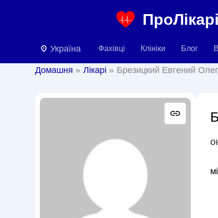
Перейти
ПроЛікарі
до
вмісту
Україна
Фахівці
Клініки
Блог
В
Домашня
Лікарі
Брезицкий Евгений Оле
Б
о
м