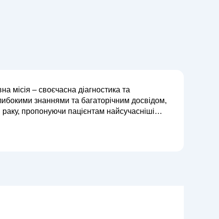
на місія – своєчасна діагностика та
либокими знаннями та багаторічним досвідом,
и раку, пропонуючи пацієнтам найсучасніші
 підхід до лікування, який може включати хіміоте...