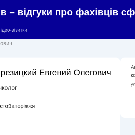
в – відгуки про фахівців с
ідео-візитки
гович
А
резицкий Евгений Олегович
к
ул
нколог
істо
Запоріжжя