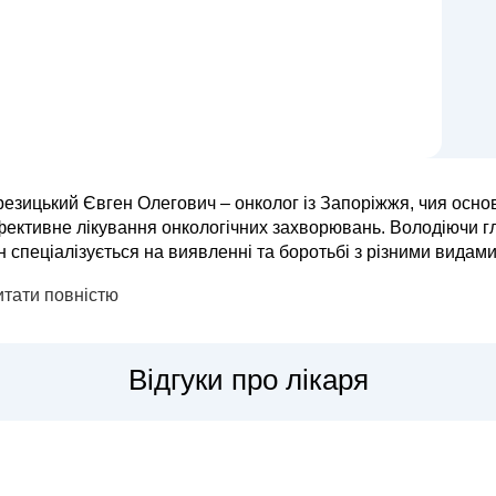
езицький Євген Олегович – онколог із Запоріжжя, чия основ
фективне лікування онкологічних захворювань. Володіючи г
н спеціалізується на виявленні та боротьбі з різними видам
методи терапії. Євген Олегович застосовує комплексний
итати повністю
Відгуки про лікаря