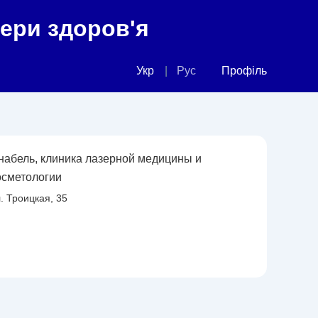
фери здоров'я
Укр
Рус
Профіль
набель, клиника лазерной медицины и
осметологии
. Троицкая, 35