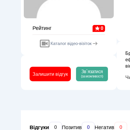
Рейтинг
0
Каталог відео-візіток
Бр
е
ві
Зв`язатися
Залишити відгук
(за можливості)
Ч
Відгуки
Позитив
Негатив
0
0
0