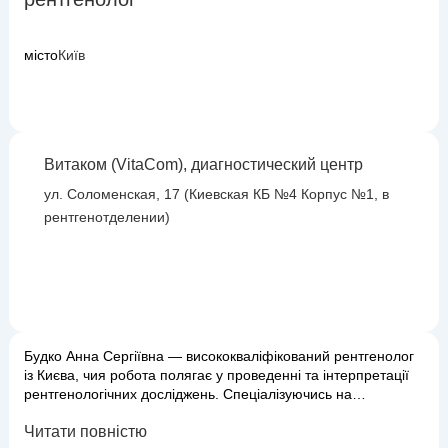
місто
Київ
Витаком (VitaCom), диагностический центр
ул. Соломенская, 17 (Киевская КБ №4 Корпус №1, в
рентгенотделении)
Будко Анна Сергіївна — висококваліфікований рентгенолог
із Києва, чия робота полягає у проведенні та інтерпретації
рентгенологічних досліджень. Спеціалізуючись на
візуалізаційній діагностиці, Анна Сергіївна забезпечує
Читати повністю
лікарів-клініцистів цінною інформацією для постановки