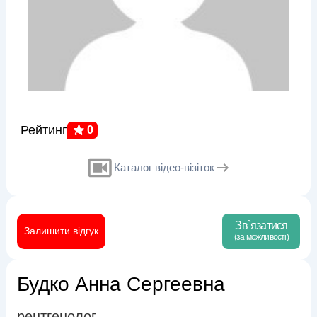
Рейтинг
0
Каталог відео-візіток
Зв`язатися
Залишити відгук
(за можливості)
Будко Анна Сергеевна
рентгенолог