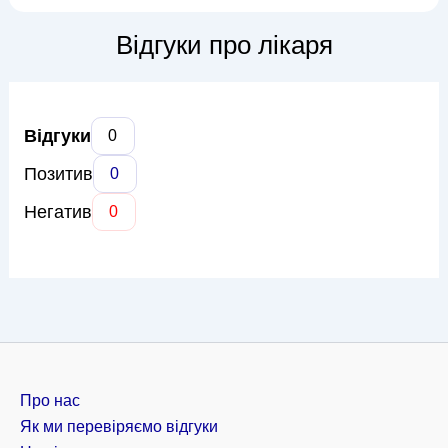
діагнозу та вибору оптимального методу лікування. Вона
володіє всіма сучасними методиками рентгенографії,
Відгуки про лікаря
включаючи цифрову рен...
Відгуки
0
Позитив
0
Негатив
0
Про нас
Як ми перевіряємо відгуки