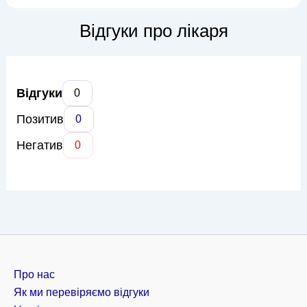
діагнозів та призначення ефективного лікування. Катерина
Іванівна має великий досвід роботи з різними видами
Відгуки про лікаря
рентген...
Відгуки
0
Позитив
0
Негатив
0
Про нас
Як ми перевіряємо відгуки