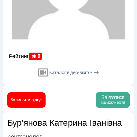
Рейтинг
0
Каталог відео-візіток
Зв`язатися
Залишити відгук
(за можливості)
Бур’янова Катерина Іванівна
рентгенолог