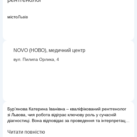
місто
Львів
NOVO (НОВО), медичний центр
вул. Пилипа Орлика, 4
Бур’янова Катерина Іванівна – кваліфікований рентгенолог
зі Львова, чия робота відіграє ключову роль у сучасній
діагностиці. Вона відповідає за проведення та інтерпретацію
рентгенологічних досліджень, надаючи лікарям інших
Читати повністю
спеціальностей цінну інформацію для постановки точних