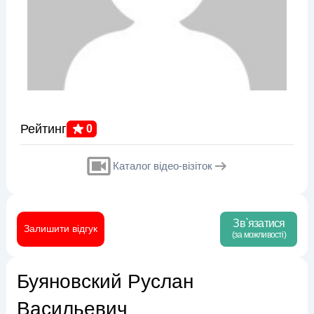
Рейтинг
0
Каталог відео-візіток
Зв`язатися
Залишити відгук
(за можливості)
Буяновский Руслан
Васильевич