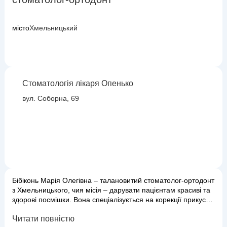
місто
Хмельницький
Стоматологія лікаря Опенько
вул. Соборна, 69
Бібіконь Марія Олегівна – талановитий стоматолог-ортодонт
з Хмельницького, чия місія – дарувати пацієнтам красиві та
здорові посмішки. Вона спеціалізується на корекції прикусу
та вирівнюванні зубів, використовуючи найсучасніші
Читати повністю
ортодонтичні технології та матеріали. Мало хто знає, але