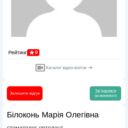
Рейтинг
0
Каталог відео-візіток
Зв`язатися
Залишити відгук
(за можливості)
Білоконь Марія Олегівна
стоматолог-ортодонт