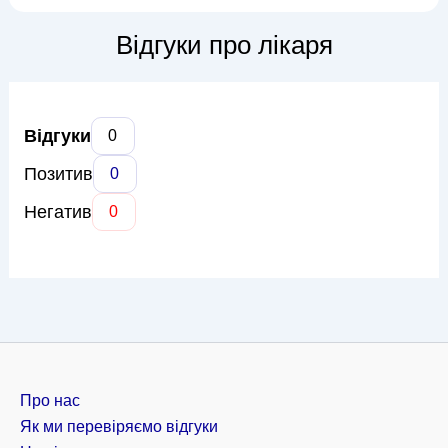
окрім естетики, правильний прикус має величезне значення
для здоров'я всієї зубощелепної системи, запобігаючи
Відгуки про лікаря
низці...
Відгуки
0
Позитив
0
Негатив
0
Про нас
Як ми перевіряємо відгуки