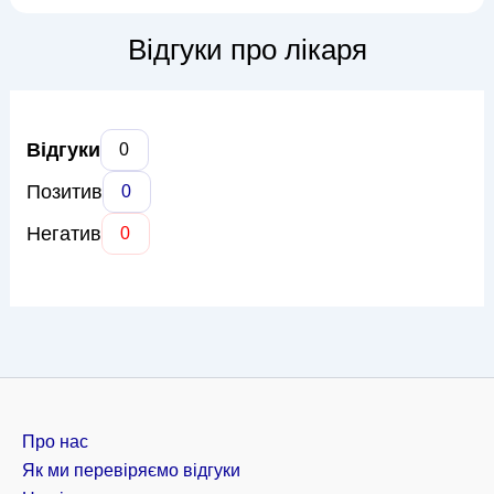
потребують хірургічного втручання. Олексій Андрійович
володіє сучасними методиками лікування хронічних
Відгуки про лікаря
тонзилітів, синуситів,...
Відгуки
0
Позитив
0
Негатив
0
Про нас
Як ми перевіряємо відгуки