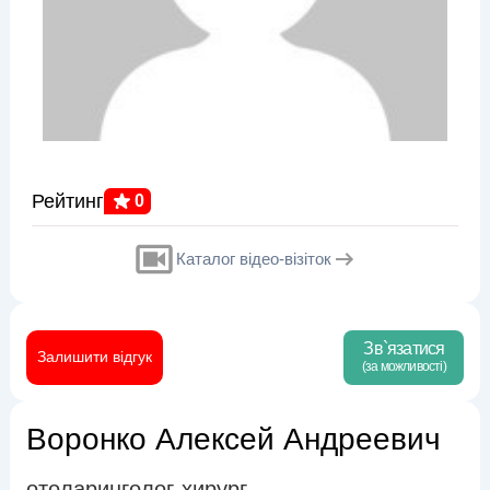
Рейтинг
0
Каталог відео-візіток
Зв`язатися
Залишити відгук
(за можливості)
Воронко Алексей Андреевич
отоларинголог-хирург