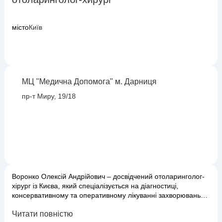
місто
Київ
МЦ "Медична Допомога" м. Дарниця
пр-т Миру, 19/18
Воронко Олексій Андрійович – досвідчений отоларинголог-
хірург із Києва, який спеціалізується на діагностиці,
консервативному та оперативному лікуванні захворювань
вуха, горла та носа. Його професійна діяльність охоплює як
Читати повністю
поширені ЛОР-патології, так і складніші випадки, що