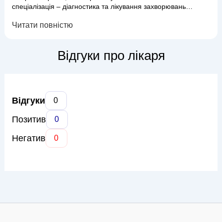
спеціалізація – діагностика та лікування захворювань
шлунково-кишкового тракту, печінки, жовчного міхура та
Читати повністю
підшлункової залози. Доктор Захарчук володіє сучасними
методами діагностики, включаючи
фіброгастродуоденоскопію (ФГДС), колоноскопію, УЗД, та
Відгуки про лікаря
пропонує ефективні схеми лікування, засновані н...
Відгуки
0
Позитив
0
Негатив
0