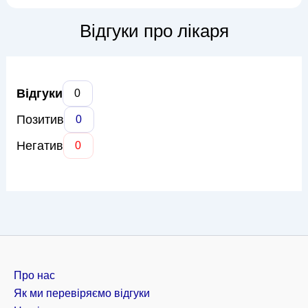
прискорення процесів регенерації тканин. Тетяна Петрівна
володіє широким спектром масажних технік, включаючи
Відгуки про лікаря
класичний, лікувальни...
Відгуки
0
Позитив
0
Негатив
0
Про нас
Як ми перевіряємо відгуки