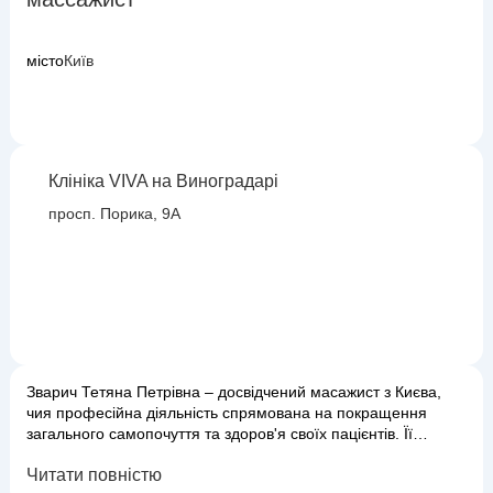
місто
Київ
Клініка VIVA на Виноградарі
просп. Порика, 9А
Зварич Тетяна Петрівна – досвідчений масажист з Києва,
чия професійна діяльність спрямована на покращення
загального самопочуття та здоров'я своїх пацієнтів. Її
головне завдання – використовувати цілющу силу масажу
Читати повністю
для зняття м'язової напруги, покращення кровообігу та