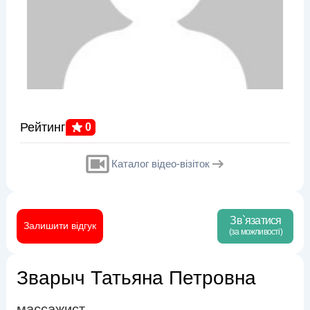
Рейтинг
0
Каталог відео-візіток
Зв`язатися
Залишити відгук
(за можливості)
Зварыч Татьяна Петровна
массажист