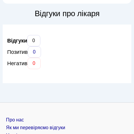
оперативних втручань у пацієнтів з різними видами
злоякісних новоутворень. В його арсеналі – як радикальні
Відгуки про лікаря
операції з видалення пухлин, т...
Відгуки
0
Позитив
0
Негатив
0
Про нас
Як ми перевіряємо відгуки