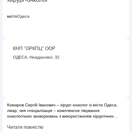
місто
Одеса
КНП "ОРКПЦ" ООР
ОДЕСА, Нежданової, 32
Комаров Сергій Іванович – хірург-онколог із міста Одеса,
лікар, чия спеціалізація – комплексне лікування
онкологічних захворювань з використанням хірургічних
методів. Доктор Комаров має глибокі знання в галузі
Читати повністю
онкології та широкий практичний досвід у проведенні