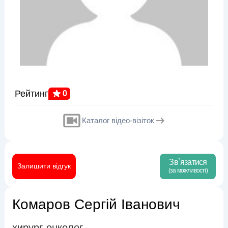
Рейтинг
0
Каталог відео-візіток
Зв`язатися
Залишити відгук
(за можливості)
Комаров Сергій Іванович
хирург-онколог