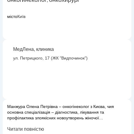
,
місто
Київ
МедЛена, клиника
ул. Петрицкого, 17 (ЖК "Видпочинок")
Манжура Олена Петрівна – онкогінеколог з Києва, чия
основна спеціалізація – діагностика, лікування та
профілактика злоякісних новоутворень жіночої
репродуктивної системи. Вона прагне забезпечити
Читати повністю
комплексний та індивідуальний підхід до кожної пацієнтки,