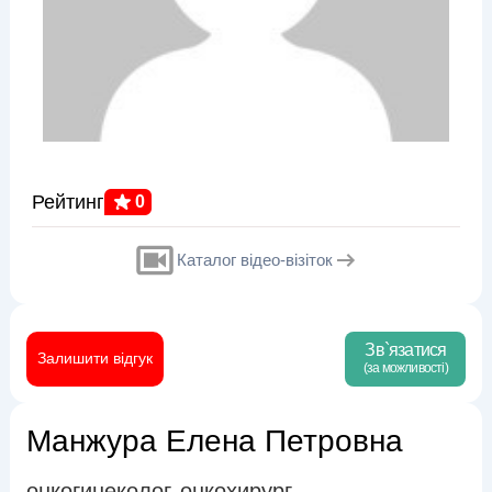
Рейтинг
0
Каталог відео-візіток
Зв`язатися
Залишити відгук
(за можливості)
Манжура Елена Петровна
онкогинеколог
онкохирург