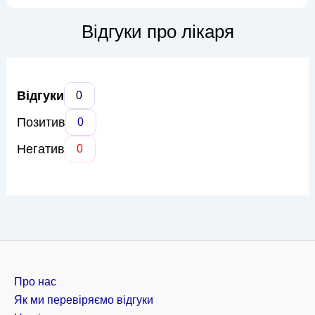
враховуючи специфіку захворювання та її загальний стан.
Основні напрямки роботи доктора Манжури включають
Відгуки про лікаря
лікування раку шийки матки, тіла матки, ...
Відгуки
0
Позитив
0
Негатив
0
Про нас
Як ми перевіряємо відгуки