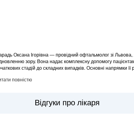
арадь Оксана Ігорівна — провідний офтальмолог зі Львова,
дновленню зору. Вона надає комплексну допомогу пацієнтам
кових стадій до складних випадків. Основні напрямки її роботи включають діагностику та лікування
таракти, глаукоми, захворювань сітківки, а також корекцію зо
итати повністю
Відгуки про лікаря