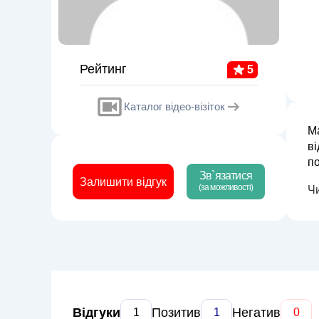
Рейтинг
5
Каталог відео-візіток
М
ві
почат
Зв`язатися
ка
Залишити відгук
(за можливості)
Ч
Відгуки
Позитив
Негатив
1
1
0