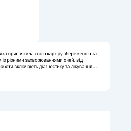
 яка присвятила свою кар'єру збереженню та
 із різними захворюваннями очей, від
ру при короткозорості, далекозорості та ...