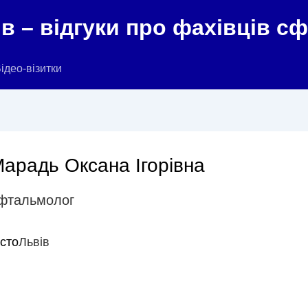
в – відгуки про фахівців с
ідео-візитки
арадь Оксана Ігорівна
фтальмолог
істо
Львів