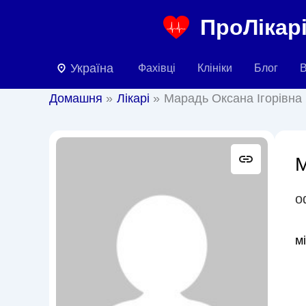
Перейти
ПроЛікарі
до
вмісту
Україна
Фахівці
Клініки
Блог
В
Домашня
Лікарі
Марадь Оксана Ігорівна
М
о
м