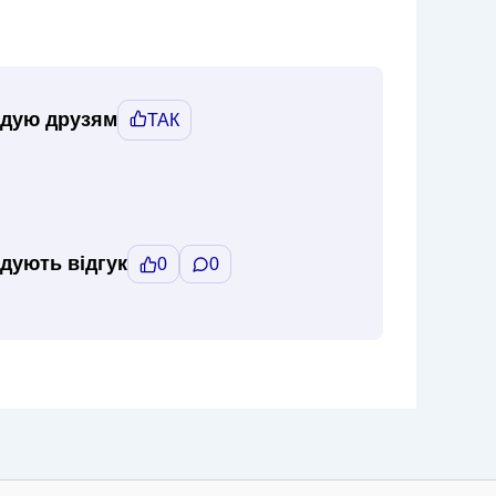
дую друзям
ТАК
дують відгук
0
0