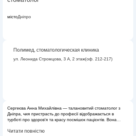
місто
Дніпро
Полимед, стоматологическая клиника
ул. Леонида Стромцова, 3 А, 2 этаж(оф. 212-217)
Сергеєва Анна Михайлівна — талановитий стоматолог з
Дніпра, чия пристрасть до професії відображається в
турботі про здоров'я та красу посмішок пацієнтів. Вона
пропонує повний спектр стоматологічних послуг, включаючи
Читати повністю
профілактичні огляди, лікування карієсу та його ускладнень,