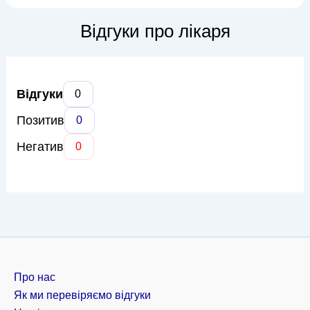
реставрацію зубів, а також професійну гігієну порожнини
рота. Особливу увагу Анна Михайлівна приділяє
Відгуки про лікаря
безболісності процеду...
Відгуки
0
Позитив
0
Негатив
0
Про нас
Як ми перевіряємо відгуки