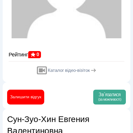
Рейтинг
0
Каталог відео-візіток
Зв`язатися
Залишити відгук
(за можливості)
Сун-Зуо-Хин Евгения
Валентиновна