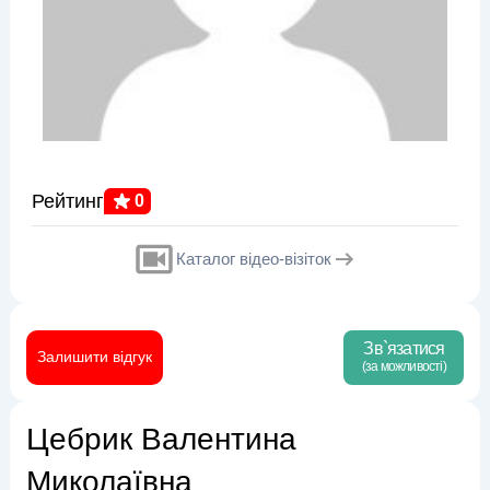
Рейтинг
0
Каталог відео-візіток
Зв`язатися
Залишити відгук
(за можливості)
Цебрик Валентина
Миколаївна