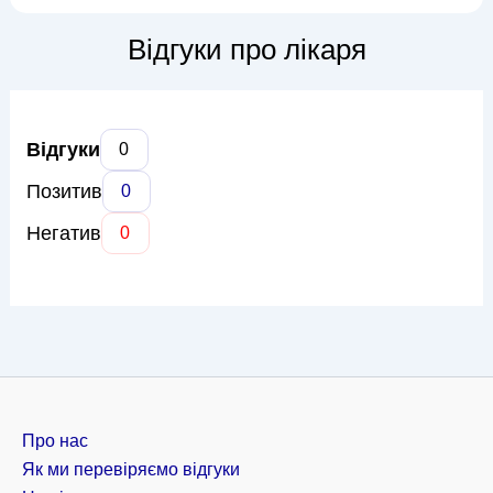
хронічна хвороба нирок, гострі ниркові пошкодження,
гломерулонефрити, пієлонефрити, а також порушення
Відгуки про лікаря
водно-сольового обміну. Д...
Відгуки
0
Позитив
0
Негатив
0
Про нас
Як ми перевіряємо відгуки