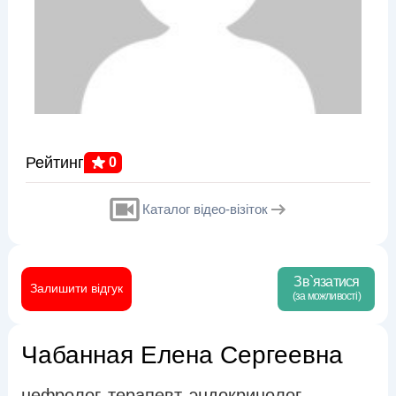
Рейтинг
0
Каталог відео-візіток
Зв`язатися
Залишити відгук
(за можливості)
Чабанная Елена Сергеевна
нефролог
терапевт
эндокринолог