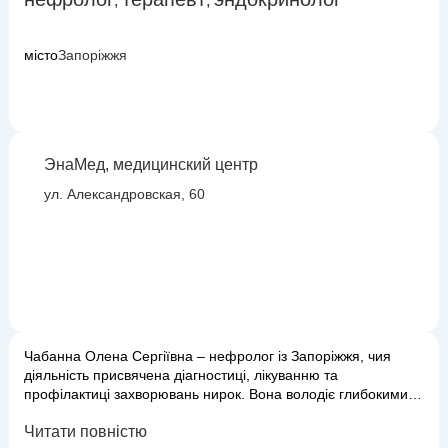
,
,
місто
Запоріжжя
ЭнаМед, медицинский центр
ул. Александровская, 60
Чабанна Олена Сергіївна – нефролог із Запоріжжя, чия
діяльність присвячена діагностиці, лікуванню та
профілактиці захворювань нирок. Вона володіє глибокими
знаннями в галузі фізіології та патології ниркової системи,
Читати повністю
що дозволяє їй ефективно працювати з такими станами, як