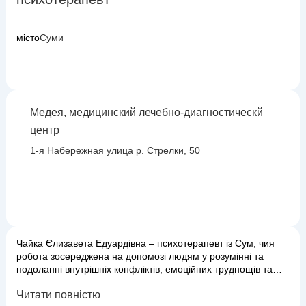
місто
Суми
Медея, медицинский лечебно-диагностическй
центр
1-я Набережная улица р. Стрелки, 50
Чайка Єлизавета Едуардівна – психотерапевт із Сум, чия
робота зосереджена на допомозі людям у розумінні та
подоланні внутрішніх конфліктів, емоційних труднощів та
поведінкових проблем. Вона пропонує безпечний та
Читати повністю
конфіденційний простір для дослідження особистих