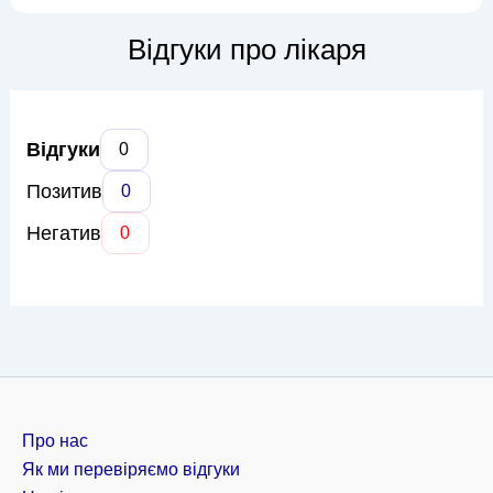
переживань, страхів, тривог та травм. Єлизавета Едуардівна
використовує різні психотерапевтичні напрямки, включаючи
Відгуки про лікаря
когнітивно-поведінкову...
Відгуки
0
Позитив
0
Негатив
0
Про нас
Як ми перевіряємо відгуки