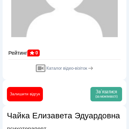
Рейтинг
0
Каталог відео-візіток
Зв`язатися
Залишити відгук
(за можливості)
Чайка Елизавета Эдуардовна
психотерапевт