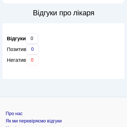
шляхів, сечокам'яна хвороба, доброякісна гіперплазія
передміхурової залози, а також еректильна дисфункція та
Відгуки про лікаря
чоловіче безпліддя. В...
Відгуки
0
Позитив
0
Негатив
0
Про нас
Як ми перевіряємо відгуки