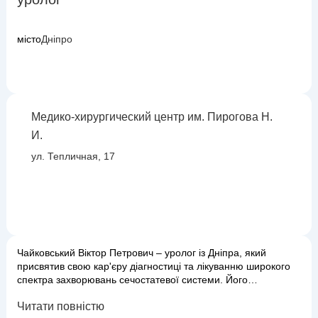
місто
Дніпро
Медико-хирургический центр им. Пирогова Н.
И.
ул. Тепличная, 17
Чайковський Віктор Петрович – уролог із Дніпра, який
присвятив свою кар'єру діагностиці та лікуванню широкого
спектра захворювань сечостатевої системи. Його
багаторічний досвід та глибокі знання дозволяють успішно
Читати повністю
справлятися з такими станами, як інфекції сечовивідних