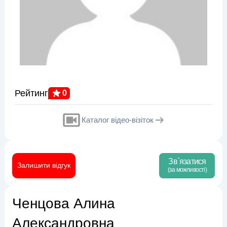
Рейтинг
0
Каталог відео-візіток
Зв`язатися
Залишити відгук
(за можливості)
Ченцова Алина
Александровна