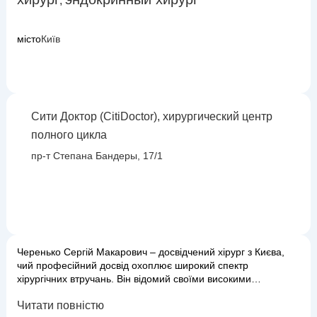
,
місто
Київ
Сити Доктор (CitiDoctor), хирургический центр
полного цикла
пр-т Степана Бандеры, 17/1
Черенько Сергій Макарович – досвідчений хірург з Києва,
чий професійний досвід охоплює широкий спектр
хірургічних втручань. Він відомий своїми високими
навичками, точною діагностикою та комплексним підходом
Читати повністю
до лікування пацієнтів. Основними напрямками його роботи