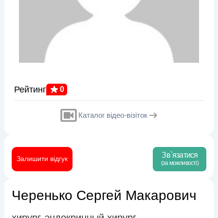
Рейтинг
0
Каталог відео-візіток
Зв`язатися
Залишити відгук
(за можливості)
Черенько Сергей Макарович
хирург
эндокринный хирург