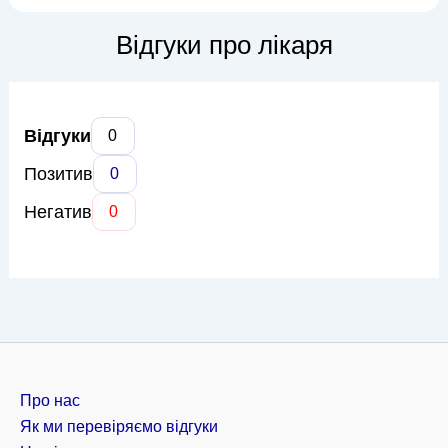
є загальна хірургія, включаючи операції на органах черевної
порожнини, такі як апендектомія, холецистектомія,
Відгуки про лікаря
грижесічення. Сергій Мака...
Відгуки
0
Позитив
0
Негатив
0
Про нас
Як ми перевіряємо відгуки